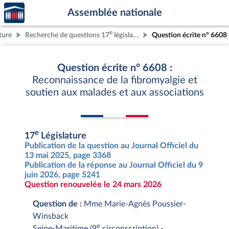
Accèder
Aller au contenu
Aller en bas de la page
Assemblée nationale
à la
page
e
ture
Recherche de questions 17
législature
Question écrite n° 6608
d'accueil
Question écrite n° 6608 :
Reconnaissance de la fibromyalgie et
soutien aux malades et aux associations
e
17
Législature
Publication de la question au Journal Officiel du
13 mai 2025, page 3368
Publication de la réponse au Journal Officiel du 9
juin 2026, page 5241
Question renouvelée le 24 mars 2026
Question de :
Mme Marie-Agnès Poussier-
Winsback
e
Seine-Maritime (9
circonscription) -