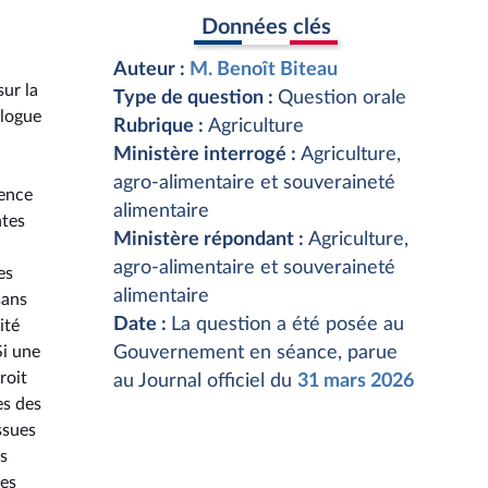
Données clés
Auteur :
M. Benoît Biteau
sur la
Type de question :
Question orale
ilogue
Rubrique :
Agriculture
Ministère interrogé :
Agriculture,
agro-alimentaire et souveraineté
rence
alimentaire
ntes
Ministère répondant :
Agriculture,
agro-alimentaire et souveraineté
es
alimentaire
sans
Date :
La question a été posée au
ité
Si une
Gouvernement en séance, parue
roit
au Journal officiel du
31 mars 2026
es des
ssues
s
tes