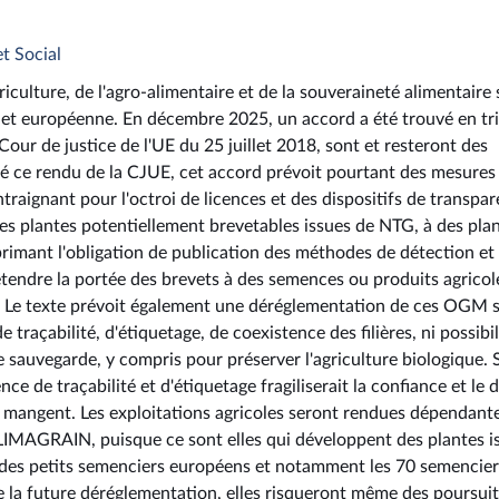
et Social
iculture, de l'agro-alimentaire et de la souveraineté alimentaire 
e et européenne. En décembre 2025, un accord a été trouvé en tr
our de justice de l'UE du 25 juillet 2018, sont et resteront des
 ce rendu de la CJUE, cet accord prévoit pourtant des mesures
traignant pour l'octroi de licences et des dispositifs de transpa
 des plantes potentiellement brevetables issues de NTG, à des pla
primant l'obligation de publication des méthodes de détection et
'étendre la portée des brevets à des semences ou produits agricol
s. Le texte prévoit également une déréglementation de ces OGM 
 traçabilité, d'étiquetage, de coexistence des filières, ni possibil
 sauvegarde, y compris pour préserver l'agriculture biologique. 
ce de traçabilité et d'étiquetage fragiliserait la confiance et le d
 mangent. Les exploitations agricoles seront rendues dépendant
IMAGRAIN, puisque ce sont elles qui développent des plantes i
é des petits semenciers européens et notamment les 70 semencier
 la future déréglementation, elles risqueront même des poursui