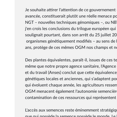
Je souhaite attirer l'attention de ce gouvernement
avancée, constituerait plutôt une réelle menace p
NGT – nouvelles techniques génomiques –, ou NBT –
j'en crois les conclusions du trilogue européen qu
soulignait pourtant, dans son arrêt du 25 juillet 
organismes génétiquement modifiés – au sens de l
ans, protège de ces mêmes OGM nos champs et nos
Des plantes équivalentes, paraît-il, issues de ces
même que notre propre agence sanitaire, l'Agence n
et du travail (Anses) conclut que cette équivale
génétiques locales et anciennes, qui s'adaptent p
qui évoluent chaque année, les agriculteurs ressem
OGM menacent également l'autonomie semencière, 
contamination de ces ressources qui représentent la
L'accès aux semences reste éminemment stratégique.
que qui possède la semence possède le monde. Le 