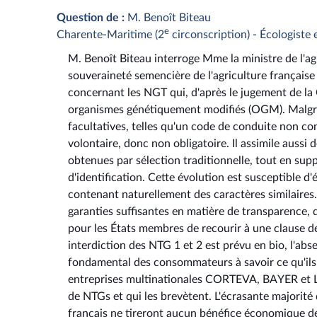
Question de :
M. Benoît Biteau
e
Charente-Maritime (2
circonscription) - Écologiste 
M. Benoît Biteau interroge Mme la ministre de l'agr
souveraineté semencière de l'agriculture français
concernant les NGT qui, d'après le jugement de la C
organismes génétiquement modifiés (OGM). Malgré
facultatives, telles qu'un code de conduite non con
volontaire, donc non obligatoire. Il assimile aussi
obtenues par sélection traditionnelle, tout en sup
d'identification. Cette évolution est susceptible d
contenant naturellement des caractères similaire
garanties suffisantes en matière de transparence, de
pour les États membres de recourir à une clause de
interdiction des NTG 1 et 2 est prévu en bio, l'absen
fondamental des consommateurs à savoir ce qu'ils
entreprises multinationales CORTEVA, BAYER et L
de NTGs et qui les brevètent. L'écrasante majorit
français ne tireront aucun bénéfice économique de