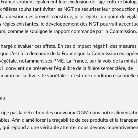
 France soutient également leur exclusion de l'agriculture biolog
x filières souhaitant éviter les NGT de sécuriser leur production 
La question des brevets constitue, je le répète, un point de vigil
les règles existantes, le développement des NGT pourrait accentue
nteurs, comme le souligne le rapport commandé par la Commission.
chargé d'évaluer ces effets. En cas d'impact négatif, des mesures
e que c'est à la demande de la France que la Commission europé
 végétale, notamment ses PME. La France, par la voix de la minist
il convient de préserver l'équilibre de la filière semencière, de
maintenir la diversité variétale – c'est une condition essentielle 
eau.
n'exige pas la détection des nouveaux OGM dans notre alimentatio
es. Afin d'améliorer la traçabilité de ces produits et la transpa
, qui répond à une véritable attente, nous devons impérativemen