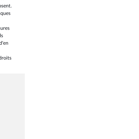
osent.
iques
sures
ds
d'en
droits