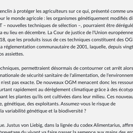
 enclin à protéger les agriculteurs sur ce qui, présenté comme un
our le monde agricole : les organismes génétiquement modifiés di
 nouvelles techniques de sélection –, pourraient être dérégulés
i a eu lieu en décembre. La Cour de justice de l'Union européenne
2018, que les produits issus de ces techniques constituent des O
a réglementation communautaire de 2001, laquelle, depuis ving
 assiettes.
 techniques, permettraient désormais de contourner cet arrêt alor
ationale de sécurité sanitaire de l'alimentation, de l'environne
nce n'est pas exacte. De nouveaux OGM menacent donc les ressou
ourtant rapidement au dérèglement climatique grâce à des écoty
ant les plantes qu'ils ont cultivées dans leur milieu. Ces nouvea
génétique, des exploitants. Assumez-vous le risque de
 variabilité génétique et la biodiversité ?
 Justus von Liebig, dans la lignée du codex Alimentarius, affir
brevetage du vivant va faire passer la semence aux mains des gr