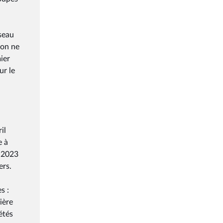
seau
 on ne
ier
ur le
il
e à
t 2023
ers.
s :
ière
étés