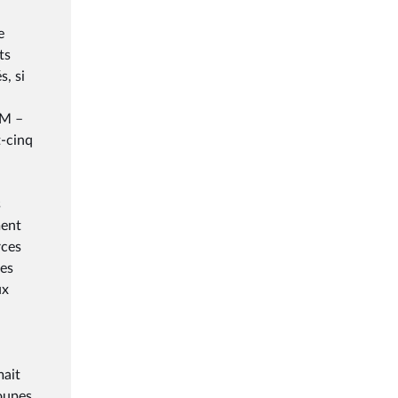
e
ts
, si
GM –
t-cinq
s
ment
rces
pes
ux
mait
oupes