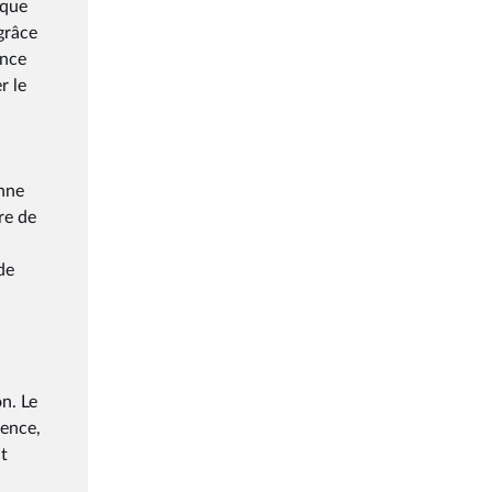
ique
grâce
ance
r le
enne
re de
de
n. Le
rence,
t