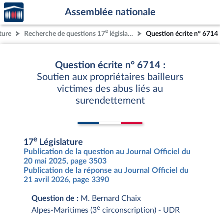
Accèder
Aller au contenu
Aller en bas de la page
Assemblée nationale
à la
page
e
ture
Recherche de questions 17
législature
Question écrite n° 6714
d'accueil
Question écrite n° 6714 :
Soutien aux propriétaires bailleurs
victimes des abus liés au
surendettement
e
17
Législature
Publication de la question au Journal Officiel du
20 mai 2025, page 3503
Publication de la réponse au Journal Officiel du
21 avril 2026, page 3390
Question de :
M. Bernard Chaix
e
Alpes-Maritimes (3
circonscription) - UDR