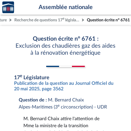
Accèder
Aller au contenu
Aller en bas de la page
Assemblée nationale
à la
page
e
ture
Recherche de questions 17
législature
Question écrite n° 6761
d'accueil
Question écrite n° 6761 :
Exclusion des chaudières gaz des aides
à la rénovation énergétique
e
17
Législature
Publication de la question au Journal Officiel du
20 mai 2025, page 3562
Question de :
M. Bernard Chaix
e
Alpes-Maritimes (3
circonscription) - UDR
M. Bernard Chaix attire l'attention de
Mme la ministre de la transition