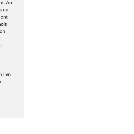
nt. Au
s qui
 ont
mois
ion
t
e
n lien
a