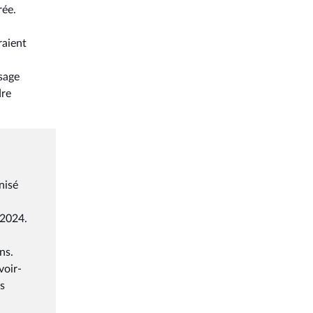
rée.
raient
sage
dre
nisé
 2024.
ins.
voir-
es