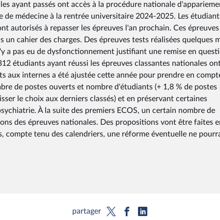
 les ayant passés ont accès à la procédure nationale d'apparieme
le de médecine à la rentrée universitaire 2024-2025. Les étudiant
nt autorisés à repasser les épreuves l'an prochain. Ces épreuves
ans un cahier des charges. Des épreuves tests réalisées quelques 
l n'y a pas eu de dysfonctionnement justifiant une remise en quest
12 étudiants ayant réussi les épreuves classantes nationales on
erts aux internes a été ajustée cette année pour prendre en compt
mbre de postes ouverts et nombre d'étudiants (+ 1,8 % de postes
sser le choix aux derniers classés) et en préservant certaines
la psychiatrie. À la suite des premiers ECOS, un certain nombre de
tions des épreuves nationales. Des propositions vont être faites e
s, compte tenu des calendriers, une réforme éventuelle ne pourr
partager