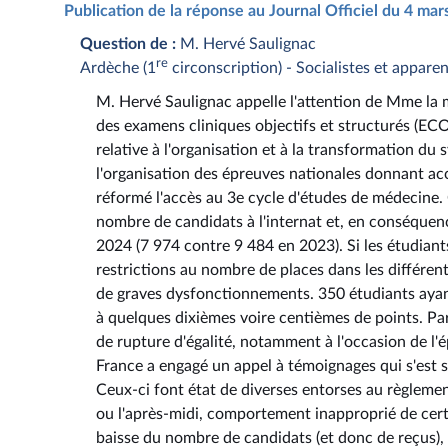
Publication de la réponse au Journal Officiel du 4 ma
Question de :
M. Hervé Saulignac
re
Ardèche (1
circonscription) - Socialistes et appare
M. Hervé Saulignac appelle l'attention de Mme la mi
des examens cliniques objectifs et structurés (ECO
relative à l'organisation et à la transformation du
l'organisation des épreuves nationales donnant a
réformé l'accès au 3e cycle d'études de médecine.
nombre de candidats à l'internat et, en conséquen
2024 (7 974 contre 9 484 en 2023). Si les étudian
restrictions au nombre de places dans les différent
de graves dysfonctionnements. 350 étudiants ayant
à quelques dixièmes voire centièmes de points. Par
de rupture d'égalité, notamment à l'occasion de l'
France a engagé un appel à témoignages qui s'est so
Ceux-ci font état de diverses entorses au règleme
ou l'après-midi, comportement inapproprié de cert
baisse du nombre de candidats (et donc de reçus), 