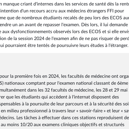
un manque criant d'internes dans les services de santé dès la rent
 intention d'un recours accru aux médecins étrangers FFI pour
ême que de nombreux étudiants recalés de peu lors des ECOS au
tendre un an avant de repasser l'examen. Dès lors, il lui demande
e aux dysfonctionnements observés lors des ECOS et si elle envi
ion de la session 2024 de l'examen afin de ne pas risquer de per
i pourraient être tentés de poursuivre leurs études à l'étranger.
pour la première fois en 2024, les facultés de médecine ont orga
OS) nationaux comptant pour l'examen national classant de 6ème
simultanément dans les 32 facultés de médecine, les 28 et 29 mai
er que les étudiants qui accèdent à l'internat disposent des
ensables à la poursuite de leur parcours et à la sécurité des so
n milieu professionnel à travers leur « savoir-faire » et leur « sa
édecins. Les tâches à effectuer dans ces stations reproduisent d
eu au moins 10/20 aux examens cliniques objectifs et structurés