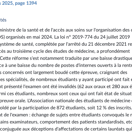
rs 2025, page 1394
ntés
nistre de la santé et de l'accès aux soins sur l'organisation des
S) organisés en mai 2024. La loi n° 2019-774 du 24 juillet 2019
 système de santé, complétée par l'arrêté du 21 décembre 2021 rel
ccès au troisième cycle des études de médecine, a profondément
 Cette réforme s'est notamment traduite par une baisse drastiqu
ce à une baisse du nombre de postes d'internes ouverts à la rent
ts concernés ont largement boudé cette épreuve, craignant des
es spécialités, de nombreux étudiants y ayant participé ont fait 
 présenté l'examen ont été invalidés (62 aux oraux et 280 aux éc
mi ces étudiants, nombreux sont ceux qui ont fait état de situat
épreuve orale. L'Association nationale des étudiants de médecine
ldé par la participation de 872 étudiants, soit 12 % des inscrits
nt de l'examen : échange de sujets entre étudiants convoqués le 
ains examinateurs, comportement des patients standardisés, etc
conjuguée aux déceptions d'affectations de certains lauréats qu