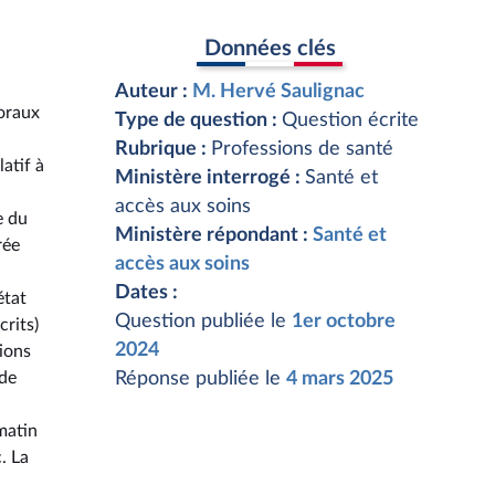
Données clés
Auteur :
M. Hervé Saulignac
 oraux
Type de question :
Question écrite
Rubrique :
Professions de santé
atif à
Ministère interrogé :
Santé et
accès aux soins
e du
Ministère répondant :
Santé et
rée
accès aux soins
Dates :
état
Question publiée le
1er octobre
rits)
2024
ions
 de
Réponse publiée le
4 mars 2025
.
matin
. La
i