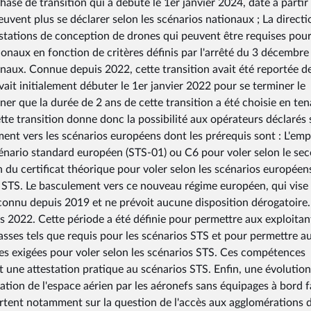
hase de transition qui a débuté le 1er janvier 2024, date à partir
uvent plus se déclarer selon les scénarios nationaux ; La directi
ttestations de conception de drones qui peuvent être requises pour
ionaux en fonction de critères définis par l'arrêté du 3 décembr
ionaux. Connue depuis 2022, cette transition avait été reportée d
ait initialement débuter le 1er janvier 2022 pour se terminer le
gner que la durée de 2 ans de cette transition a été choisie en te
te transition donne donc la possibilité aux opérateurs déclarés 
ent vers les scénarios européens dont les prérequis sont : L'emp
cénario standard européen (STS-01) ou C6 pour voler selon le se
n du certificat théorique pour voler selon les scénarios europée
s STS. Le basculement vers ce nouveau régime européen, qui vise
 connu depuis 2019 et ne prévoit aucune disposition dérogatoire.
 2022. Cette période a été définie pour permettre aux exploitan
asses tels que requis pour les scénarios STS et pour permettre a
tes exigées pour voler selon les scénarios STS. Ces compétences
 et une attestation pratique au scénarios STS. Enfin, une évolutio
sation de l'espace aérien par les aéronefs sans équipages à bord f
portent notamment sur la question de l'accès aux agglomérations 