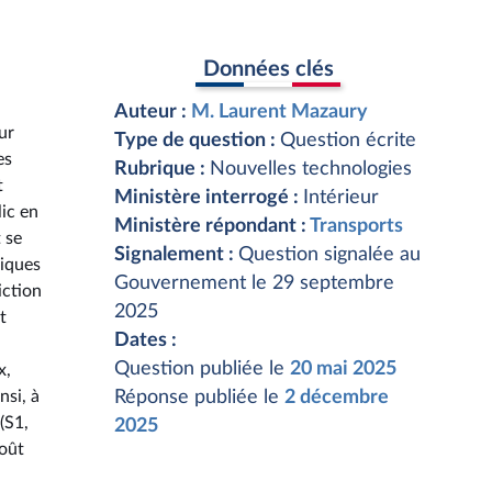
Données clés
Auteur :
M. Laurent Mazaury
ur
Type de question :
Question écrite
es
Rubrique :
Nouvelles technologies
t
Ministère interrogé :
Intérieur
lic en
Ministère répondant :
Transports
 se
Signalement :
Question signalée au
piques
Gouvernement le 29 septembre
iction
2025
t
Dates :
Question publiée le
20 mai 2025
x,
nsi, à
Réponse publiée le
2 décembre
(S1,
2025
coût