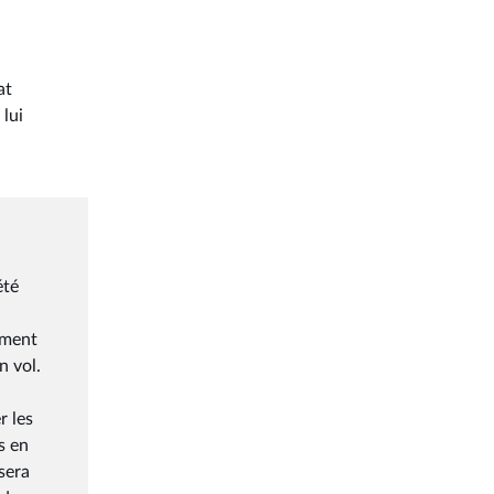
at
 lui
été
ement
n vol.
r les
s en
sera