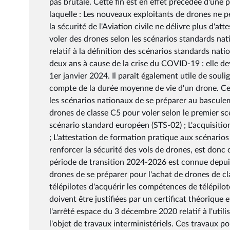
pas brutale. Cette fin est en effet précédée d'une p
laquelle : Les nouveaux exploitants de drones ne pe
la sécurité de l'Aviation civile ne délivre plus d'a
voler des drones selon les scénarios standards nat
relatif à la définition des scénarios standards nat
deux ans à cause de la crise du COVID-19 : elle dev
1er janvier 2024. Il paraît également utile de souli
compte de la durée moyenne de vie d'un drone. Cet
les scénarios nationaux de se préparer au basculem
drones de classe C5 pour voler selon le premier s
scénario standard européen (STS-02) ; L'acquisitio
; L'attestation de formation pratique aux scénario
renforcer la sécurité des vols de drones, est donc
période de transition 2024-2026 est connue depuis
drones de se préparer pour l'achat de drones de cl
télépilotes d'acquérir les compétences de télépilo
doivent être justifiées par un certificat théorique
l'arrêté espace du 3 décembre 2020 relatif à l'utili
l'objet de travaux interministériels. Ces travaux 