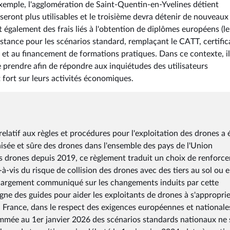
exemple, l'agglomération de Saint-Quentin-en-Yvelines détient
seront plus utilisables et le troisième devra détenir de nouveaux
également des frais liés à l'obtention de diplômes européens (le
istance pour les scénarios standard, remplaçant le CATT, certific
 et au financement de formations pratiques. Dans ce contexte, il
rendre afin de répondre aux inquiétudes des utilisateurs
fort sur leurs activités économiques.
atif aux règles et procédures pour l'exploitation des drones a 
isée et sûre des drones dans l'ensemble des pays de l'Union
es drones depuis 2019, ce règlement traduit un choix de renforc
s-à-vis du risque de collision des drones avec des tiers au sol ou e
 largement communiqué sur les changements induits par cette
gne des guides pour aider les exploitants de drones à s'approprie
en France, dans le respect des exigences européennes et nationale
rammée au 1er janvier 2026 des scénarios standards nationaux ne 