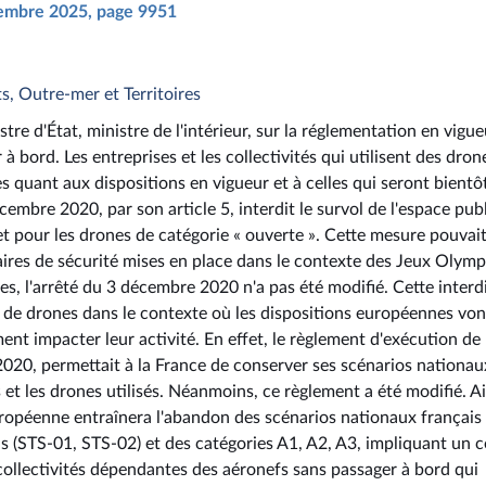
écembre 2025, page 9951
s, Outre-mer et Territoires
tre d'État, ministre de l'intérieur, sur la réglementation en vigue
à bord. Les entreprises et les collectivités qui utilisent des dron
es quant aux dispositions en vigueur et à celles qui seront bientô
écembre 2020, par son article 5, interdit le survol de l'espace pub
t pour les drones de catégorie « ouverte ». Cette mesure pouvait
saires de sécurité mises en place dans le contexte des Jeux Olym
es, l'arrêté du 3 décembre 2020 n'a pas été modifié. Cette interd
s de drones dans le contexte où les dispositions européennes von
ent impacter leur activité. En effet, le règlement d'exécution de
20, permettait à la France de conserver ses scénarios nationau
t les drones utilisés. Néanmoins, ce règlement a été modifié. Ai
ropéenne entraînera l'abandon des scénarios nationaux français 
s (STS-01, STS-02) et des catégories A1, A2, A3, impliquant un 
collectivités dépendantes des aéronefs sans passager à bord qui