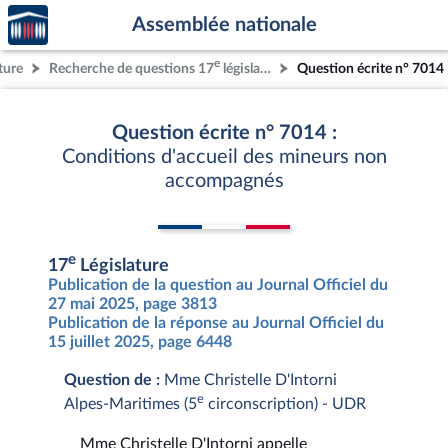
Accèder
Aller au contenu
Aller en bas de la page
Assemblée nationale
à la
page
e
ture
Recherche de questions 17
législature
Question écrite n° 7014
d'accueil
Question écrite n° 7014 :
Conditions d'accueil des mineurs non
accompagnés
e
17
Législature
Publication de la question au Journal Officiel du
27 mai 2025, page 3813
Publication de la réponse au Journal Officiel du
15 juillet 2025, page 6448
Question de :
Mme Christelle D'Intorni
e
Alpes-Maritimes (5
circonscription) - UDR
Mme Christelle D'Intorni appelle