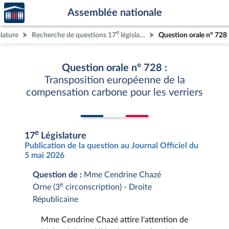
Accèder
Aller au contenu
Aller en bas de la page
Assemblée nationale
à la
page
e
slature
Recherche de questions 17
législature
Question orale n° 728
d'accueil
Question orale n° 728 :
Transposition européenne de la
compensation carbone pour les verriers
e
17
Législature
Publication de la question au Journal Officiel du
5 mai 2026
Question de :
Mme Cendrine Chazé
e
Orne (3
circonscription) - Droite
Républicaine
Mme Cendrine Chazé attire l'attention de