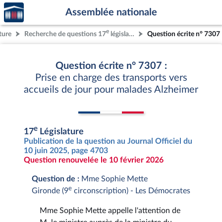
Accèder
Aller au contenu
Aller en bas de la page
Assemblée nationale
à la
page
e
ture
Recherche de questions 17
législature
Question écrite n° 7307
d'accueil
Question écrite n° 7307 :
Prise en charge des transports vers
accueils de jour pour malades Alzheimer
e
17
Législature
Publication de la question au Journal Officiel du
10 juin 2025, page 4703
Question renouvelée le 10 février 2026
Question de :
Mme Sophie Mette
e
Gironde (9
circonscription) - Les Démocrates
Mme Sophie Mette appelle l'attention de