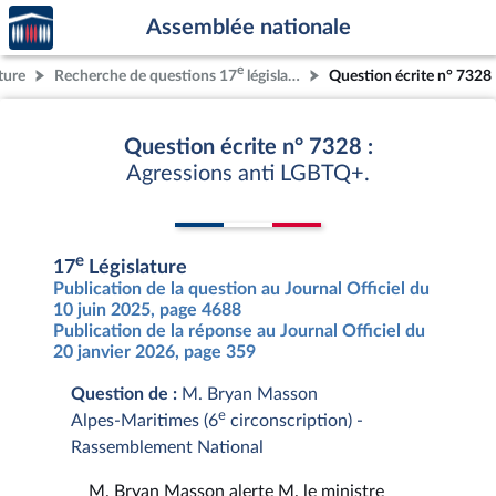
Accèder
Aller au contenu
Aller en bas de la page
Assemblée nationale
à la
page
e
ture
Recherche de questions 17
législature
Question écrite n° 7328
d'accueil
Question écrite n° 7328 :
Agressions anti LGBTQ+.
e
17
Législature
Publication de la question au Journal Officiel du
10 juin 2025, page 4688
Publication de la réponse au Journal Officiel du
20 janvier 2026, page 359
Question de :
M. Bryan Masson
e
Alpes-Maritimes (6
circonscription) -
Rassemblement National
M. Bryan Masson alerte M. le ministre