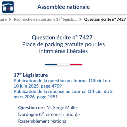
Accèder
Aller au contenu
Aller en bas de la page
Assemblée nationale
à la
page
e
ture
Recherche de questions 17
législature
Question écrite n° 7427
d'accueil
Question écrite n° 7427 :
Place de parking gratuite pour les
infirmières libérales
e
17
Législature
Publication de la question au Journal Officiel du
10 juin 2025, page 4709
Publication de la réponse au Journal Officiel du 3
mars 2026, page 1951
Question de :
M. Serge Muller
e
Dordogne (2
circonscription) -
Rassemblement National