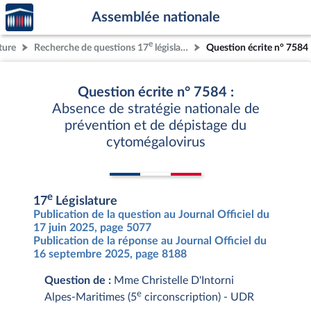
Accèder
Aller au contenu
Aller en bas de la page
Assemblée nationale
à la
page
e
ture
Recherche de questions 17
législature
Question écrite n° 7584
d'accueil
Question écrite n° 7584 :
Absence de stratégie nationale de
prévention et de dépistage du
cytomégalovirus
e
17
Législature
Publication de la question au Journal Officiel du
17 juin 2025, page 5077
Publication de la réponse au Journal Officiel du
16 septembre 2025, page 8188
Question de :
Mme Christelle D'Intorni
e
Alpes-Maritimes (5
circonscription) - UDR