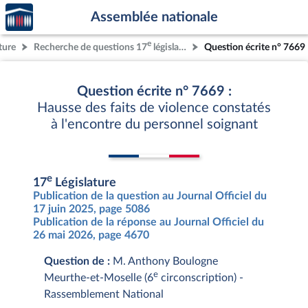
Accèder
Aller au contenu
Aller en bas de la page
Assemblée nationale
à la
page
e
ture
Recherche de questions 17
législature
Question écrite n° 7669
d'accueil
Question écrite n° 7669 :
Hausse des faits de violence constatés
à l'encontre du personnel soignant
e
17
Législature
Publication de la question au Journal Officiel du
17 juin 2025, page 5086
Publication de la réponse au Journal Officiel du
26 mai 2026, page 4670
Question de :
M. Anthony Boulogne
e
Meurthe-et-Moselle (6
circonscription) -
Rassemblement National