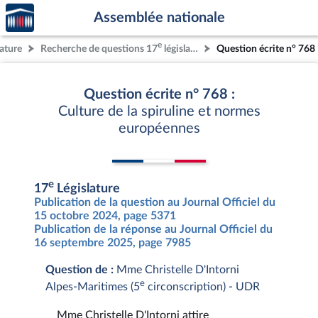
Accèder
Aller au contenu
Aller en bas de la page
Assemblée nationale
à la
page
e
lature
Recherche de questions 17
législature
Question écrite n° 768
d'accueil
Question écrite n° 768 :
Culture de la spiruline et normes
européennes
e
17
Législature
Publication de la question au Journal Officiel du
15 octobre 2024, page 5371
Publication de la réponse au Journal Officiel du
16 septembre 2025, page 7985
Question de :
Mme Christelle D'Intorni
e
Alpes-Maritimes (5
circonscription) - UDR
Mme Christelle D'Intorni attire