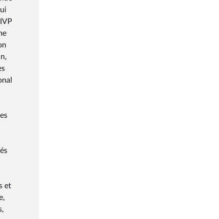
ui
FIVP
me
on
n,
es
onal
ges
tés
s et
e,
s,