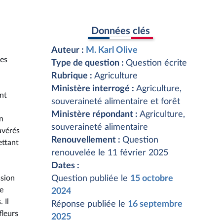
Données clés
Auteur :
M. Karl Olive
les
Type de question :
Question écrite
Rubrique :
Agriculture
Ministère interrogé :
Agriculture,
nt
souveraineté alimentaire et forêt
Ministère répondant :
Agriculture,
n
souveraineté alimentaire
avérés
Renouvellement :
Question
ettant
renouvelée le 11 février 2025
Dates :
ssion
Question publiée le
15 octobre
e
2024
 Il
Réponse publiée le
16 septembre
fleurs
2025