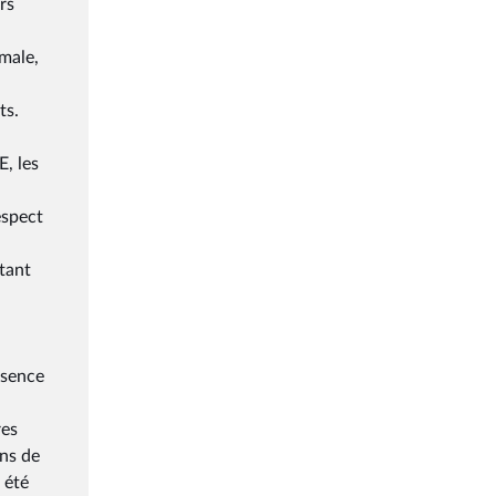
rs
male,
ts.
E, les
espect
atant
ésence
res
ons de
 été