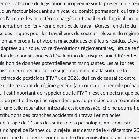
enne. L'absence de législation européenne sur la présence de rés
tue un facteur bloquant au niveau du comité permanent, qui trait
s l'attente, les ministères chargés du travail et de l'agriculture o
alimentation, de l'environnement et du travail (Anses), en date du
e des risques pour les travailleurs du secteur relevant du régime
sition aux produits phytopharmaceutiques et à leurs résidus. Dev
daptées au risque, voire d'évolutions réglementaires, l'étude se 
état des connaissances à l'évaluation des risques aux différentes
quisition de données potentiellement manquantes. Les autorités
ission européenne sur ce sujet, notamment à la suite de la
ctimes de pesticides (FIVP), en 2023, du lien de causalité entre
leuriste relevant du régime général (au cours de la période prénata
t, il est important de rappeler que le FIVP n'est compétent que p
s de pesticides qui ne répondent pas au principe de la réparatio
Si une telle réparation intégrale était envisagée, elle ne pourrait 
ntributions des branches accidents du travail et maladies
dé à l'âge de 11 ans des suites de sa pathologie, ont contesté
Cour d'appel de Rennes qui a rejeté leur demande le 4 décembre 2
ente une telle perte, leur demande d'indemnisation étant interv