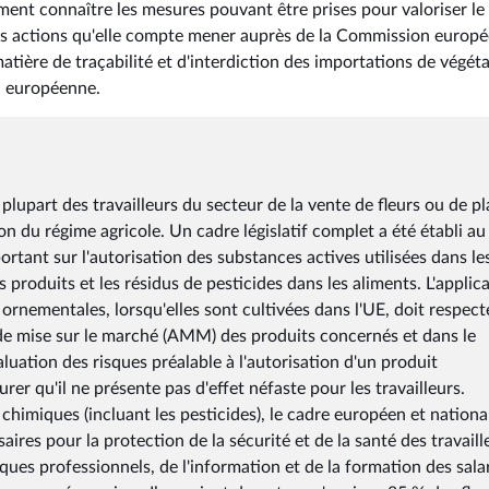
ment connaître les mesures pouvant être prises pour valoriser le 
sur les actions qu'elle compte mener auprès de la Commission europ
tière de traçabilité et d'interdiction des importations de végét
on européenne.
a plupart des travailleurs du secteur de la vente de fleurs ou de p
on du régime agricole. Un cadre législatif complet a été établi au
rtant sur l'autorisation des substances actives utilisées dans le
 produits et les résidus de pesticides dans les aliments. L'applic
rnementales, lorsqu'elles sont cultivées dans l'UE, doit respecte
n de mise sur le marché (AMM) des produits concernés et dans le
aluation des risques préalable à l'autorisation d'un produit
 qu'il ne présente pas d'effet néfaste pour les travailleurs.
himiques (incluant les pesticides), le cadre européen et nationa
ires pour la protection de la sécurité et de la santé des travaill
ues professionnels, de l'information et de la formation des salar