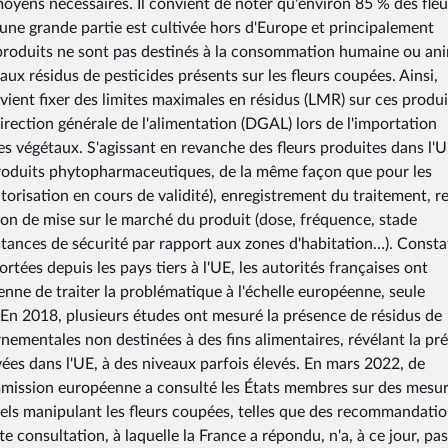
moyens nécessaires. Il convient de noter qu'environ 85 % des fleu
une grande partie est cultivée hors d'Europe et principalement
 produits ne sont pas destinés à la consommation humaine ou ani
e aux résidus de pesticides présents sur les fleurs coupées. Ainsi,
vient fixer des limites maximales en résidus (LMR) sur ces produi
direction générale de l'alimentation (DGAL) lors de l'importation
les végétaux. S'agissant en revanche des fleurs produites dans l'U
 produits phytopharmaceutiques, de la même façon que pour les
utorisation en cours de validité), enregistrement du traitement, r
tion de mise sur le marché du produit (dose, fréquence, stade
istances de sécurité par rapport aux zones d'habitation…). Const
rtées depuis les pays tiers à l'UE, les autorités françaises ont
ne de traiter la problématique à l'échelle européenne, seule
 En 2018, plusieurs études ont mesuré la présence de résidus de
ementales non destinées à des fins alimentaires, révélant la pr
ées dans l'UE, à des niveaux parfois élevés. En mars 2022, de
ommission européenne a consulté les États membres sur des mesu
nels manipulant les fleurs coupées, telles que des recommandati
e consultation, à laquelle la France a répondu, n'a, à ce jour, pas