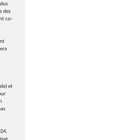
idus
e des
nt co-
ant
fera
le) et
our
n
pas
024.
enue