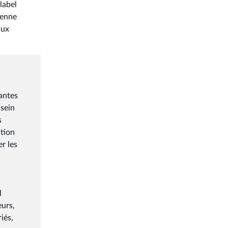
label
éenne
aux
lantes
 sein
s
ation
r les
l
eurs,
iés,