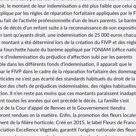
oit, le montant de leur indemnisation a été plus faible que celui q
xplique par les règles de réparation forfaitaire appliquées par le 
u fait de l'activité professionnelle d'un de leurs parents. Le barè
s de décès d'un enfant suite à la reconnaissance de son expositi
en tant qu'ayants droit, une indemnisation de 25 000 euros chacu
Ce montant a été déterminé lors de la création du FIVP et des règl
 la fourchette haute du barème appliqué par l'ONIAM (office nati
 d'indemnisation du préjudice d'affection subi par les parents
ble dans les différents fonds d'indemnisation, il apparaît que le
ar le FIVP dans le cadre de la réparation forfaitaire des domma
ticides ne s'est pas écarté des standards habituels du droit de la
on des chefs de préjudices indemnisables, des règles habituelles
ion. Il n'en reste pas moins que ces montants paraissent inadap
t toutes les années qui ont précédé le décès. La famille s'est
cité de la Cour d'appel de Rennes et le Gouvernement tiendra
ont rendues en la matière. Enfin, la promotion des fleurs locale
nt de la filière horticole. Créé en 2015, le label Fleurs de Franc
ciation Excellence Végétale, garantit l'origine nationale des fleur