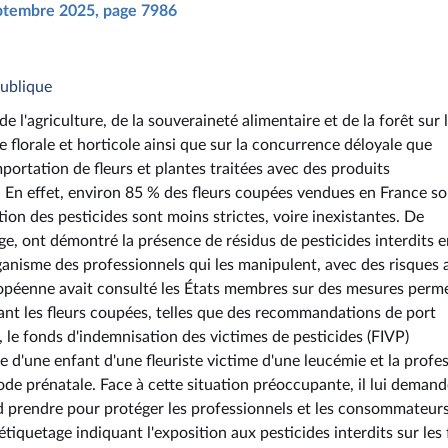
septembre 2025, page 7986
publique
e l'agriculture, de la souveraineté alimentaire et de la forêt sur 
re florale et horticole ainsi que sur la concurrence déloyale que
portation de fleurs et plantes traitées avec des produits
. En effet, environ 85 % des fleurs coupées vendues en France so
ion des pesticides sont moins strictes, voire inexistantes. De
, ont démontré la présence de résidus de pesticides interdits e
rganisme des professionnels qui les manipulent, avec des risques 
opéenne avait consulté les États membres sur des mesures perm
ant les fleurs coupées, telles que des recommandations de port
 le fonds d'indemnisation des victimes de pesticides (FIVP)
ie d'une enfant d'une fleuriste victime d'une leucémie et la profe
de prénatale. Face à cette situation préoccupante, il lui demand
d prendre pour protéger les professionnels et les consommateurs.
tiquetage indiquant l'exposition aux pesticides interdits sur les 