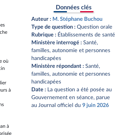
Données clés
Auteur :
M. Stéphane Buchou
nes
Type de question :
Question orale
oche
Rubrique :
Établissements de santé
Ministère interrogé :
Santé,
familles, autonomie et personnes
handicapées
re où
Ministère répondant :
Santé,
cin
familles, autonomie et personnes
handicapées
ier
Date :
La question a été posée au
eurs à
Gouvernement en séance, parue
ns
au Journal officiel du
9 juin 2026
éan à
orisée