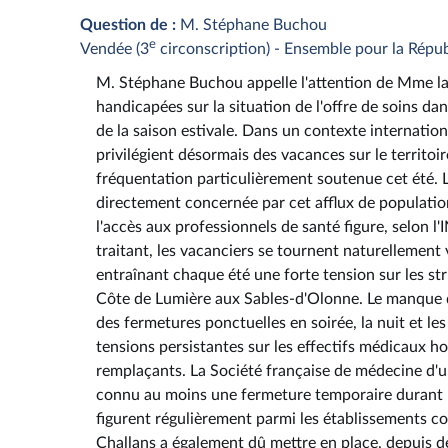
Question de :
M. Stéphane Buchou
e
Vendée (3
circonscription) - Ensemble pour la Répu
M. Stéphane Buchou appelle l'attention de Mme la m
handicapées sur la situation de l'offre de soins d
de la saison estivale. Dans un contexte internation
privilégient désormais des vacances sur le territoir
fréquentation particulièrement soutenue cet été. 
directement concernée par cet afflux de population
l'accès aux professionnels de santé figure, selon l'
traitant, les vacanciers se tournent naturellement 
entraînant chaque été une forte tension sur les s
Côte de Lumière aux Sables-d'Olonne. Le manque de
des fermetures ponctuelles en soirée, la nuit et le
tensions persistantes sur les effectifs médicaux ho
remplaçants. La Société française de médecine d'ur
connu au moins une fermeture temporaire durant la
figurent régulièrement parmi les établissements c
Challans a également dû mettre en place, depuis 