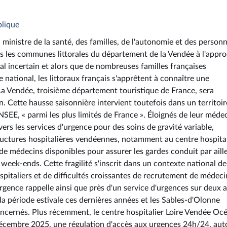
blique
inistre de la santé, des familles, de l'autonomie et des person
ans les communes littorales du département de la Vendée à l'appr
al incertain et alors que de nombreuses familles françaises
e national, les littoraux français s'apprêtent à connaître une
La Vendée, troisième département touristique de France, sera
. Cette hausse saisonnière intervient toutefois dans un territoi
INSEE, « parmi les plus limités de France ». Éloignés de leur méde
vers les services d'urgence pour des soins de gravité variable,
tructures hospitalières vendéennes, notamment au centre hospital
 médecins disponibles pour assurer les gardes conduit par aill
s week-ends. Cette fragilité s'inscrit dans un contexte national de
spitaliers et de difficultés croissantes de recrutement de médeci
gence rappelle ainsi que près d'un service d'urgences sur deux a
 période estivale ces dernières années et les Sables-d'Olonne
oncernés. Plus récemment, le centre hospitalier Loire Vendée Oc
décembre 2025, une régulation d'accès aux urgences 24h/24, aut