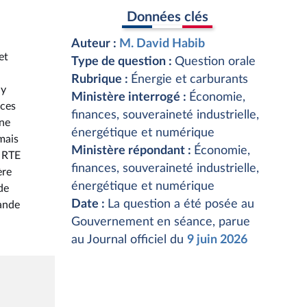
Données clés
Auteur :
M. David Habib
et
Type de question :
Question orale
Rubrique :
Énergie et carburants
 y
Ministère interrogé :
Économie,
rces
finances, souveraineté industrielle,
gne
énergétique et numérique
 mais
Ministère répondant :
Économie,
. RTE
finances, souveraineté industrielle,
ère
énergétique et numérique
de
Date :
La question a été posée au
ande
Gouvernement en séance, parue
au Journal officiel du
9 juin 2026