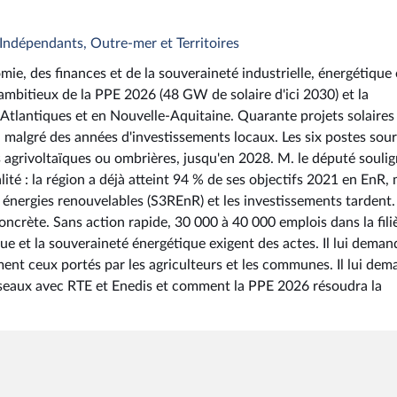
, Indépendants, Outre-mer et Territoires
ie, des finances et de la souveraineté industrielle, énergétique 
 ambitieux de la PPE 2026 (48 GW de solaire d'ici 2030) et la
Atlantiques et en Nouvelle-Aquitaine. Quarante projets solaires
 malgré des années d'investissements locaux. Les six postes sou
agrivoltaïques ou ombrières, jusqu'en 2028. M. le député souli
lité : la région a déjà atteint 94 % de ses objectifs 2021 en EnR,
énergies renouvelables (S3REnR) et les investissements tardent
oncrète. Sans action rapide, 30 000 à 40 000 emplois dans la fili
que et la souveraineté énergétique exigent des actes. Il lui deman
t ceux portés par les agriculteurs et les communes. Il lui dem
seaux avec RTE et Enedis et comment la PPE 2026 résoudra la