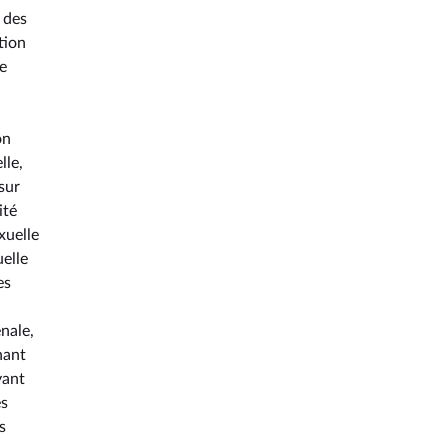
t des
tion
le
on
lle,
sur
ité
xuelle
uelle
es
nale,
nant
yant
es
s