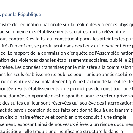
s pour la République
istre de l'éducation nationale sur la réalité des violences physiq
au sein même des établissements scolaires, qu'ils relèvent de
us contrat. Ces faits, qui constituent parmi les atteintes les plu
gnité d'un enfant, se produisent dans des lieux qui devraient être 
nce. Le rapport de la commission d'enquête de l'Assemblée natio
tion des violences dans les établissements scolaires, publié le 2 j
mène. Les données transmises par le ministère à la commission 
dans les seuls établissements publics pour l'unique année scolaire
ne constitue vraisemblablement qu'une fraction de la réalité : le
emontée « Faits établissements » ne permet pas de constituer une
ucune donnée comparable n'est disponible pour le secteur privé s
e des suites qui leur sont réservées qui soulève des interrogation
et de savoir combien de ces faits ont donné lieu à une transmis
 disciplinaire effective et combien ont conduit à une simple
issement, exposant ainsi de nouveaux élèves à un risque documen
atistique : elle traduit une insuffisance structurelle dans la