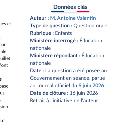
Données clés
Auteur :
M. Antoine Valentin
ues et
Type de question :
Question orale
Rubrique :
Enfants
s
Ministère interrogé :
Éducation
par
nationale
nale
Ministère répondant :
Éducation
uillet
nationale
font
Date :
La question a été posée au
Gouvernement en séance, parue
s
au Journal officiel du
9 juin 2026
 base
ous
Date de clôture :
16 juin 2026
s
Retrait à l'initiative de l'auteur
sion
té.