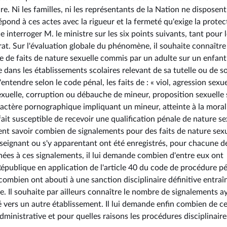
ire. Ni les familles, ni les représentants de la Nation ne disposen
répond à ces actes avec la rigueur et la fermeté qu'exige la protec
interroger M. le ministre sur les six points suivants, tant pour 
rat. Sur l'évaluation globale du phénomène, il souhaite connaître
e de faits de nature sexuelle commis par un adulte sur un enfant
 dans les établissements scolaires relevant de sa tutelle ou de s
'entendre selon le code pénal, les faits de : « viol, agression sexue
sexuelle, corruption ou débauche de mineur, proposition sexuelle 
aractère pornographique impliquant un mineur, atteinte à la moral
ait susceptible de recevoir une qualification pénale de nature se
ment savoir combien de signalements pour des faits de nature sex
eignant ou s'y apparentant ont été enregistrés, pour chacune d
nnées à ces signalements, il lui demande combien d'entre eux ont
épublique en application de l'article 40 du code de procédure pé
 combien ont abouti à une sanction disciplinaire définitive entraî
e. Il souhaite par ailleurs connaître le nombre de signalements a
 vers un autre établissement. Il lui demande enfin combien de c
ministrative et pour quelles raisons les procédures disciplinaire