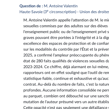
Question de :
M. Antoine Valentin
e
Haute-Savoie (3
circonscription) - Union des droite
M. Antoine Valentin appelle l'attention de M. le min
sexuelles commises par des adultes sur des élèves 
l'enseignement public ou de l'enseignement privé so
graves pouvant être portées à l'intégrité et à la di
excellence des espaces de protection et de confia
sur les modalités du contrôle par l'État et la préven
2025, a confirmé l'ampleur préoccupante du phéno
état de 280 faits qualifiés de violences sexuelles 
2023-2024. Ce chiffre, déjà alarmant en lui-même, 
rapporteurs ont en effet souligné que l'outil de r
statistique fiable, continue et exhaustive et qu'a
contrat. Au-delà du nombre de faits, c'est la natur
profondes. Aucune information consolidée ne perm
au parquet, combien ont débouché sur une sanction
mutation de l'auteur présumé vers un autre établ
Cette opacité n'est pas seulement une défaillance st