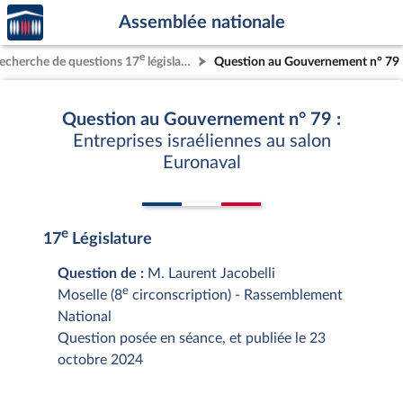
Accèder
Aller au contenu
Aller en bas de la page
Assemblée nationale
à la
page
e
echerche de questions 17
législature
Question au Gouvernement n° 79
d'accueil
Question au Gouvernement n° 79 :
Entreprises israéliennes au salon
Euronaval
e
17
Législature
Question de :
M. Laurent Jacobelli
e
Moselle (8
circonscription) - Rassemblement
National
Question posée en séance, et publiée le 23
octobre 2024