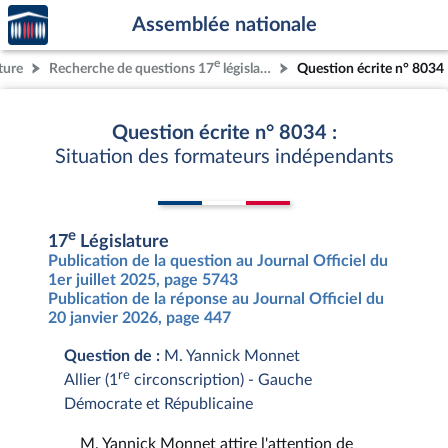
Accèder
Aller au contenu
Aller en bas de la page
Assemblée nationale
à la
page
e
ture
Recherche de questions 17
législature
Question écrite n° 8034
d'accueil
Question écrite n° 8034 :
Situation des formateurs indépendants
e
17
Législature
Publication de la question au Journal Officiel du
1er juillet 2025, page 5743
Publication de la réponse au Journal Officiel du
20 janvier 2026, page 447
Question de :
M. Yannick Monnet
re
Allier (1
circonscription) - Gauche
Démocrate et Républicaine
M. Yannick Monnet attire l'attention de