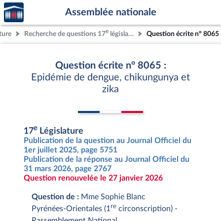
Accèder
Aller au contenu
Aller en bas de la page
Assemblée nationale
à la
page
e
ture
Recherche de questions 17
législature
Question écrite n° 8065
d'accueil
Question écrite n° 8065 :
Epidémie de dengue, chikungunya et
zika
e
17
Législature
Publication de la question au Journal Officiel du
1er juillet 2025, page 5751
Publication de la réponse au Journal Officiel du
31 mars 2026, page 2767
Question renouvelée le 27 janvier 2026
Question de :
Mme Sophie Blanc
re
Pyrénées-Orientales (1
circonscription) -
Rassemblement National