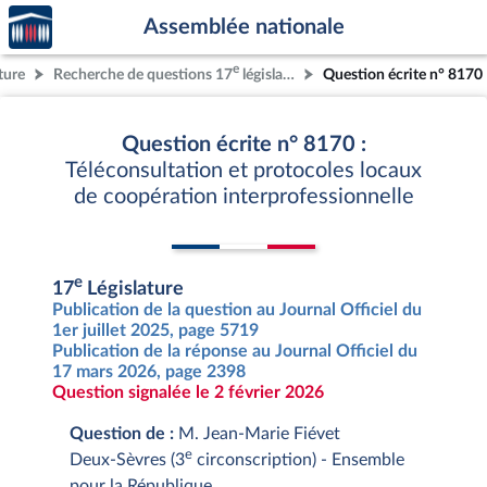
Accèder
Aller au contenu
Aller en bas de la page
Assemblée nationale
à la
page
e
ture
Recherche de questions 17
législature
Question écrite n° 8170
d'accueil
Question écrite n° 8170 :
Téléconsultation et protocoles locaux
de coopération interprofessionnelle
e
17
Législature
Publication de la question au Journal Officiel du
1er juillet 2025, page 5719
Publication de la réponse au Journal Officiel du
17 mars 2026, page 2398
Question signalée le 2 février 2026
Question de :
M. Jean-Marie Fiévet
e
Deux-Sèvres (3
circonscription) - Ensemble
pour la République