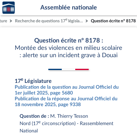
Accèder
Aller au contenu
Aller en bas de la page
Assemblée nationale
à la
page
e
ture
Recherche de questions 17
législature
Question écrite n° 8178
d'accueil
Question écrite n° 8178 :
Montée des violences en milieu scolaire
: alerte sur un incident grave à Douai
e
17
Législature
Publication de la question au Journal Officiel du
1er juillet 2025, page 5680
Publication de la réponse au Journal Officiel du
18 novembre 2025, page 9338
Question de :
M. Thierry Tesson
e
Nord (17
circonscription) - Rassemblement
National