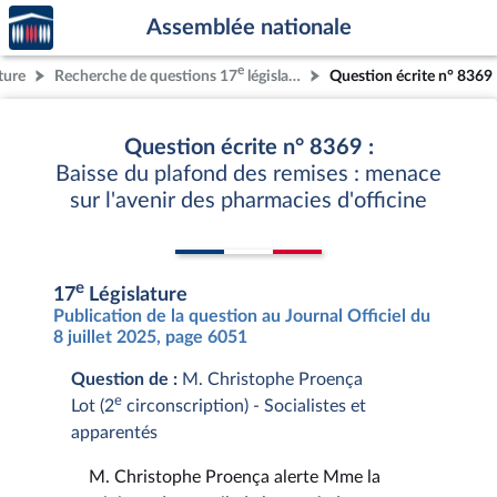
Accèder
Aller au contenu
Aller en bas de la page
Assemblée nationale
à la
page
e
ture
Recherche de questions 17
législature
Question écrite n° 8369
d'accueil
Question écrite n° 8369 :
Baisse du plafond des remises : menace
sur l'avenir des pharmacies d'officine
e
17
Législature
Publication de la question au Journal Officiel du
8 juillet 2025, page 6051
Question de :
M. Christophe Proença
e
Lot (2
circonscription) - Socialistes et
apparentés
M. Christophe Proença alerte Mme la