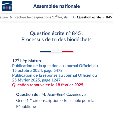
Accèder
Aller au contenu
Aller en bas de la page
Assemblée nationale
à la
page
e
lature
Recherche de questions 17
législature
Question écrite n° 845
d'accueil
Question écrite n° 845 :
Processus de tri des biodéchets
e
17
Législature
Publication de la question au Journal Officiel du
15 octobre 2024, page 5473
Publication de la réponse au Journal Officiel du
25 février 2025, page 1247
Question renouvelée le 18 février 2025
Question de :
M. Jean-René Cazeneuve
re
Gers (1
circonscription) - Ensemble pour la
République