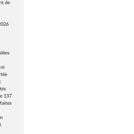
nt de
 2026
l
ndées
 ni
rtée
:
tés
me 137
faites
on
t