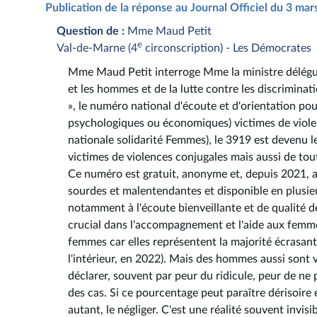
Publication de la réponse au Journal Officiel du 3 ma
Question de :
Mme Maud Petit
e
Val-de-Marne (4
circonscription) - Les Démocrates
Mme Maud Petit interroge Mme la ministre délégué
et les hommes et de la lutte contre les discriminat
», le numéro national d'écoute et d'orientation po
psychologiques ou économiques) victimes de violen
nationale solidarité Femmes), le 3919 est devenu 
victimes de violences conjugales mais aussi de tout
Ce numéro est gratuit, anonyme et, depuis 2021, ac
sourdes et malentendantes et disponible en plusie
notamment à l'écoute bienveillante et de qualité de
crucial dans l'accompagnement et l'aide aux femme
femmes car elles représentent la majorité écrasante
l'intérieur, en 2022). Mais des hommes aussi sont 
déclarer, souvent par peur du ridicule, peur de ne
des cas. Si ce pourcentage peut paraître dérisoir
autant, le négliger. C'est une réalité souvent invis