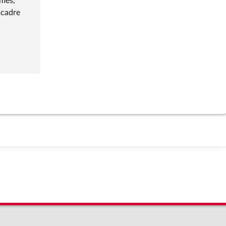
imes,
 cadre