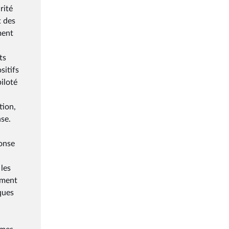
rité
t des
ment
ts
sitifs
iloté
tion,
nse.
ponse
 les
ement
ques