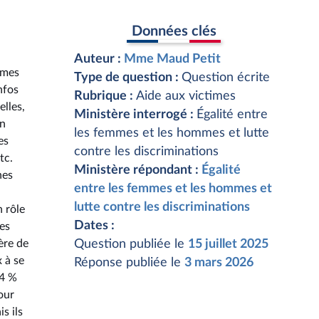
Données clés
Auteur :
Mme Maud Petit
mmes
Type de question :
Question écrite
nfos
Rubrique :
Aide aux victimes
lles,
Ministère interrogé :
Égalité entre
on
les femmes et les hommes et lutte
es
contre les discriminations
tc.
Ministère répondant :
Égalité
nes
entre les femmes et les hommes et
lutte contre les discriminations
n rôle
Dates :
es
ère de
Question publiée le
15 juillet 2025
 à se
Réponse publiée le
3 mars 2026
14 %
our
s ils