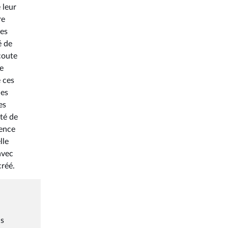
 leur
re
mes
é de
coute
e
 ces
les
es
té de
lence
lle
avec
créé.
ns