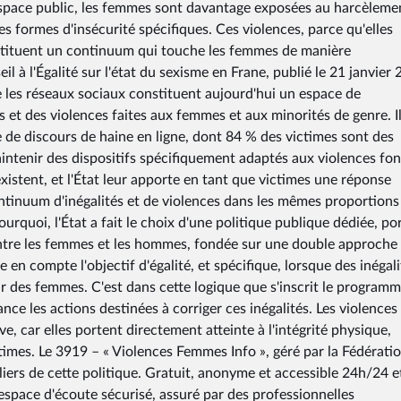
'espace public, les femmes sont davantage exposées au harcèleme
es formes d'insécurité spécifiques. Ces violences, parce qu'elles
nstituent un continuum qui touche les femmes de manière
 à l'Égalité sur l'état du sexisme en Frane, publié le 21 janvier
e les réseaux sociaux constituent aujourd'hui un espace de
ns et des violences faites aux femmes et aux minorités de genre. I
 de discours de haine en ligne, dont 84 % des victimes sont des
intenir des dispositifs spécifiquement adaptés aux violences fo
xistent, et l'État leur apporte en tant que victimes une réponse
ontinuum d'inégalités et de violences dans les mêmes proportions
rquoi, l'État a fait le choix d'une politique publique dédiée, po
 entre les femmes et les hommes, fondée sur une double approche 
 en compte l'objectif d'égalité, et spécifique, lorsque des inégali
ur des femmes. C'est dans cette logique que s'inscrit le program
nce les actions destinées à corriger ces inégalités. Les violences 
e, car elles portent directement atteinte à l'intégrité physique,
imes. Le 3919 – « Violences Femmes Info », géré par la Fédérati
liers de cette politique. Gratuit, anonyme et accessible 24h/24 e
 espace d'écoute sécurisé, assuré par des professionnelles