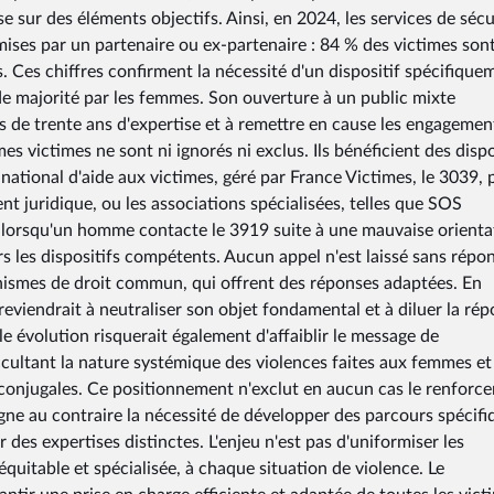
 sur des éléments objectifs. Ainsi, en 2024, les services de sécu
ises par un partenaire ou ex-partenaire : 84 % des victimes son
es chiffres confirment la nécessité d'un dispositif spécifique
de majorité par les femmes. Son ouverture à un public mixte
lus de trente ans d'expertise et à remettre en cause les engagemen
s victimes ne sont ni ignorés ni exclus. Ils bénéficient des dispo
ional d'aide aux victimes, géré par France Victimes, le 3039, p
t juridique, ou les associations spécialisées, telles que SOS
 lorsqu'un homme contacte le 3919 suite à une mauvaise orienta
s les dispositifs compétents. Aucun appel n'est laissé sans répo
anismes de droit commun, qui offrent des réponses adaptées. En
reviendrait à neutraliser son objet fondamental et à diluer la ré
e évolution risquerait également d'affaiblir le message de
ccultant la nature systémique des violences faites aux femmes et
 conjugales. Ce positionnement n'exclut en aucun cas le renforc
igne au contraire la nécessité de développer des parcours spécifi
des expertises distinctes. L'enjeu n'est pas d'uniformiser les
équitable et spécialisée, à chaque situation de violence. Le