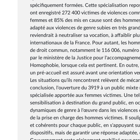
spécifiquement formées. Cette spécialisation repose
ont enregistré 272 400 victimes de violences comm
femmes et 85% des mis en cause sont des hommes. C
adapté aux violences de genre subies en très gran
reviendrait à neutraliser sa vocation, à affaiblir p
internationaux de la France. Pour autant, les homme
de droit commun, notamment le 116 006, numéro nat
par le ministère de la Justice pour l'accompagnemen
Homophobie, lorsque cela est pertinent. En outre,
un pré-accueil est assuré avant une orientation ver
Les situations qu'ils rencontrent relèvent de méc
conclusion, l'ouverture du 3919 à un public mixte 
spécialisée apportée aux femmes victimes. Une tell
sensibilisation à destination du grand public, en o
dynamiques de genre à l'œuvre dans les violences
de la prise en charge des hommes victimes. Il soul
et cohérents pour chaque public, en s'appuyant sur 
dispositifs, mais de garantir une réponse adaptée, 