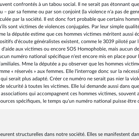
vent confrontés à un tabou social. Il ne serait pas étonnant que
u – par sa femme ou par son conjoint (la violence n'a pas de gen
iculée par la société. Il est donc fort probable que certains hom
'ils sont victimes de violences conjugales. Par leur simple qualit
 Mme la députée estime que ces hommes victimes méritent aussi é
tifs d'écoute généralistes existent, comme le 3039 piloté par l
nal d'aide aux victimes ou encore SOS Homophobie, mais aucun de
aucun numéro national spécifique n'est encore mis en place pour 
familiales. Mme la députée a pu observer que les hommes victim
me « réservés » aux femmes. Elle l'interroge donc sur la nécessi
 qui serait plus adapté. Créer ce numéro ne serait pas nier la vio
 de sécurité à toutes les victimes. Elle lui demande aussi dans que
ux associations qui accompagnent ces hommes victimes, souvent 
ources spécifiques, le temps qu'un numéro national puisse être 
urent structurelles dans notre société. Elles se manifestent da