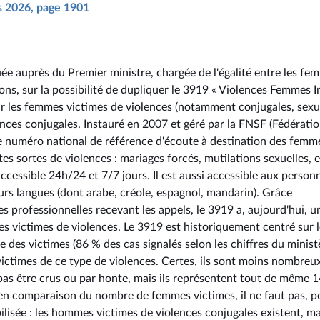
rs 2026, page 1901
e auprès du Premier ministre, chargée de l'égalité entre les fe
ions, sur la possibilité de dupliquer le 3919 « Violences Femmes I
ur les femmes victimes de violences (notamment conjugales, sexue
ces conjugales. Instauré en 2007 et géré par la FNSF (Fédérati
le numéro national de référence d'écoute à destination des femm
es sortes de violences : mariages forcés, mutilations sexuelles, e
cessible 24h/24 et 7/7 jours. Il est aussi accessible aux person
urs langues (dont arabe, créole, espagnol, mandarin). Grâce
s professionnelles recevant les appels, le 3919 a, aujourd'hui, u
s victimes de violences. Le 3919 est historiquement centré sur l
 des victimes (86 % des cas signalés selon les chiffres du minist
victimes de ce type de violences. Certes, ils sont moins nombreux
 pas être crus ou par honte, mais ils représentent tout de même 
e en comparaison du nombre de femmes victimes, il ne faut pas, p
ibilisée : les hommes victimes de violences conjugales existent, mai