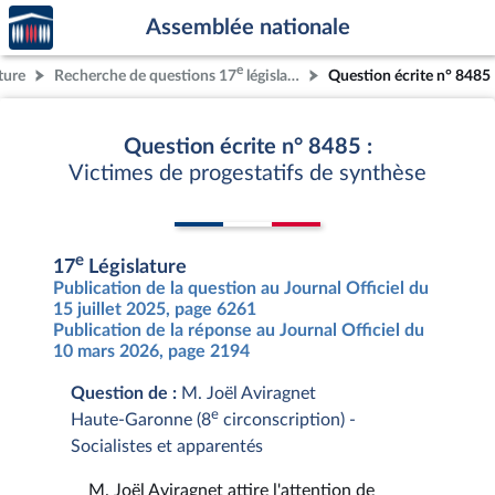
Accèder
Aller au contenu
Aller en bas de la page
Assemblée nationale
à la
page
e
ture
Recherche de questions 17
législature
Question écrite n° 8485
d'accueil
Question écrite n° 8485 :
Victimes de progestatifs de synthèse
e
17
Législature
Publication de la question au Journal Officiel du
15 juillet 2025, page 6261
Publication de la réponse au Journal Officiel du
10 mars 2026, page 2194
Question de :
M. Joël Aviragnet
e
Haute-Garonne (8
circonscription) -
Socialistes et apparentés
M. Joël Aviragnet attire l'attention de