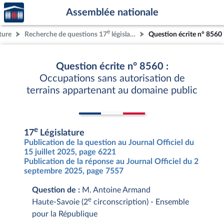
Accèder
Aller au contenu
Aller en bas de la page
Assemblée nationale
à la
page
e
ture
Recherche de questions 17
législature
Question écrite n° 8560
d'accueil
Question écrite n° 8560 :
Occupations sans autorisation de
terrains appartenant au domaine public
e
17
Législature
Publication de la question au Journal Officiel du
15 juillet 2025, page 6221
Publication de la réponse au Journal Officiel du 2
septembre 2025, page 7557
Question de :
M. Antoine Armand
e
Haute-Savoie (2
circonscription) - Ensemble
pour la République