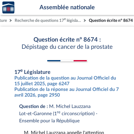
Accèder
Aller au contenu
Aller en bas de la page
Assemblée nationale
à la
page
e
ture
Recherche de questions 17
législature
Question écrite n° 8674
d'accueil
Question écrite n° 8674 :
Dépistage du cancer de la prostate
e
17
Législature
Publication de la question au Journal Officiel du
15 juillet 2025, page 6247
Publication de la réponse au Journal Officiel du 7
avril 2026, page 2950
Question de :
M. Michel Lauzzana
re
Lot-et-Garonne (1
circonscription) -
Ensemble pour la République
M. Michel Lauzzana appelle l'attention