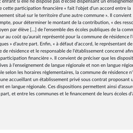
t enfant si elle ne dispose pas d'école dispensant un enseigneme
cette participation financière « fait l'objet d'un accord entre la
ment situé sur le territoire d'une autre commune ». Il convient
ompte, pour déterminer le montant de la contribution, « des ress
oyen par élève […] de l'ensemble des écoles publiques de la co
ieur au coût qu'aurait représenté pour la commune de résidence l'
ques » d'autre part. Enfin, « à défaut d'accord, le représentant de 
 de résidence et le responsable de l'établissement concerné afin
articipation financière ». Il convient de préciser que les disposi
atives à l'enseignement de langue régionale et non en langue régio
ale selon les horaires règlementaires, la commune de résidence n'
mune accueillant un établissement privé sous contrat proposant 
t en langue régionale. Ces dispositions permettent ainsi d'assur
 part, et entre les communes et le financement de leurs écoles d'