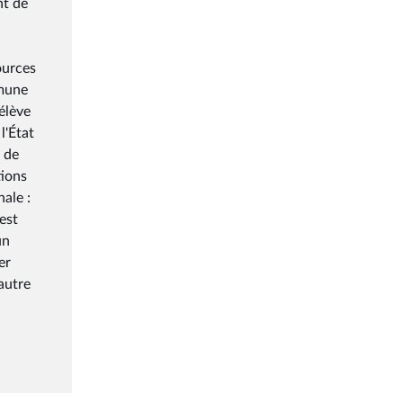
nt de
ources
mmune
élève
l'État
 de
tions
nale :
est
un
er
autre