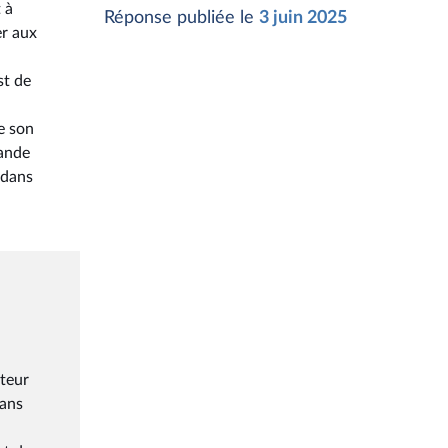
 à
Réponse publiée le
3 juin 2025
er aux
st de
e son
mande
 dans
cteur
dans