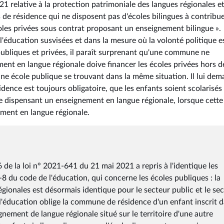
021 relative à la protection patrimoniale des langues régionales et
 de résidence qui ne disposent pas d'écoles bilingues à contribu
coles privées sous contrat proposant un enseignement bilingue ».
'éducation susvisées et dans la mesure où la volonté politique e
 publiques et privées, il paraît surprenant qu'une commune ne
ent en langue régionale doive financer les écoles privées hors d
ur une école publique se trouvant dans la même situation. Il lui de
idence est toujours obligatoire, que les enfants soient scolarisés
 dispensant un enseignement en langue régionale, lorsque cette
ment en langue régionale.
 6 de la loi n° 2021-641 du 21 mai 2021 a repris à l'identique les
2-8 du code de l'éducation, qui concerne les écoles publiques : la
égionales est désormais identique pour le secteur public et le se
e l'éducation oblige la commune de résidence d'un enfant inscrit 
nement de langue régionale situé sur le territoire d'une autre