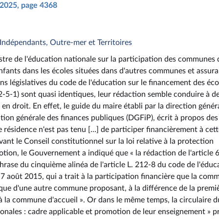
n 2025, page 4368
, Indépendants, Outre-mer et Territoires
stre de l'éducation nationale sur la participation des communes 
enfants dans les écoles situées dans d'autres communes et assur
ns législatives du code de l'éducation sur le financement des éco
442-5-1) sont quasi identiques, leur rédaction semble conduire à d
n droit. En effet, le guide du maire établi par la direction génér
ection générale des finances publiques (DGFiP), écrit à propos des
ésidence n'est pas tenu [...] de participer financièrement à cet
ant le Conseil constitutionnel sur la loi relative à la protection
tion, le Gouvernement a indiqué que « la rédaction de l'article 6
phrase du cinquième alinéa de l'article L. 212-8 du code de l'éduc
u 7 août 2015, qui a trait à la participation financière que la co
ique d'une autre commune proposant, à la différence de la premiè
à la commune d'accueil ». Or dans le même temps, la circulaire d
onales : cadre applicable et promotion de leur enseignement » p