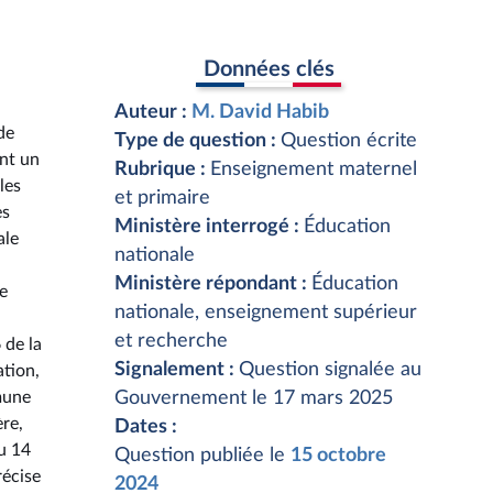
Données clés
Auteur :
M. David Habib
de
Type de question :
Question écrite
ant un
Rubrique :
Enseignement maternel
les
et primaire
es
Ministère interrogé :
Éducation
ale
nationale
Ministère répondant :
Éducation
te
nationale, enseignement supérieur
et recherche
 de la
Signalement :
Question signalée au
ation,
mmune
Gouvernement le 17 mars 2025
re,
Dates :
u 14
Question publiée le
15 octobre
récise
2024