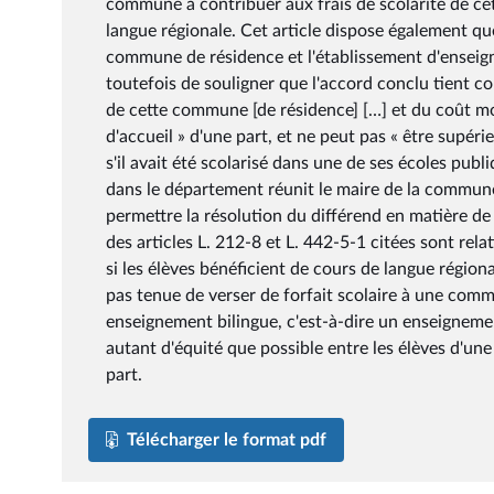
commune à contribuer aux frais de scolarité de ce
langue régionale. Cet article dispose également que 
commune de résidence et l'établissement d'enseigne
toutefois de souligner que l'accord conclu tient c
de cette commune [de résidence] […] et du coût m
d'accueil » d'une part, et ne peut pas « être supér
s'il avait été scolarisé dans une de ses écoles publi
dans le département réunit le maire de la commune
permettre la résolution du différend en matière de p
des articles L. 212-8 et L. 442-5-1 citées sont rel
si les élèves bénéficient de cours de langue région
pas tenue de verser de forfait scolaire à une com
enseignement bilingue, c'est-à-dire un enseignemen
autant d'équité que possible entre les élèves d'une
part.
Télécharger le format pdf