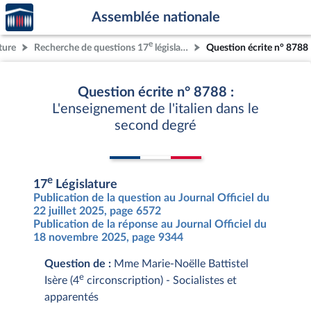
Accèder
Aller au contenu
Aller en bas de la page
Assemblée nationale
à la
page
e
ture
Recherche de questions 17
législature
Question écrite n° 8788
d'accueil
Question écrite n° 8788 :
L'enseignement de l'italien dans le
second degré
e
17
Législature
Publication de la question au Journal Officiel du
22 juillet 2025, page 6572
Publication de la réponse au Journal Officiel du
18 novembre 2025, page 9344
Question de :
Mme Marie-Noëlle Battistel
e
Isère (4
circonscription) - Socialistes et
apparentés