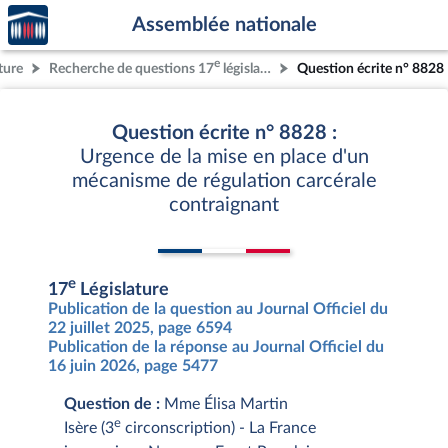
Accèder
Aller au contenu
Aller en bas de la page
Assemblée nationale
à la
page
e
ture
Recherche de questions 17
législature
Question écrite n° 8828
d'accueil
Question écrite n° 8828 :
Urgence de la mise en place d'un
mécanisme de régulation carcérale
contraignant
e
17
Législature
Publication de la question au Journal Officiel du
22 juillet 2025, page 6594
Publication de la réponse au Journal Officiel du
16 juin 2026, page 5477
Question de :
Mme Élisa Martin
e
Isère (3
circonscription) - La France