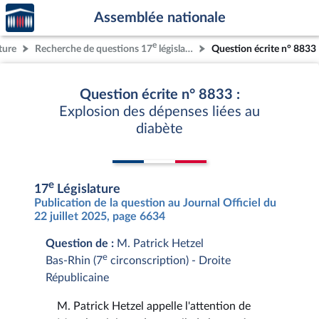
Accèder
Aller au contenu
Aller en bas de la page
Assemblée nationale
à la
page
e
ture
Recherche de questions 17
législature
Question écrite n° 8833
d'accueil
Question écrite n° 8833 :
Explosion des dépenses liées au
diabète
e
17
Législature
Publication de la question au Journal Officiel du
22 juillet 2025, page 6634
Question de :
M. Patrick Hetzel
e
Bas-Rhin (7
circonscription) - Droite
Républicaine
M. Patrick Hetzel appelle l'attention de