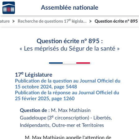
Accèder
Aller au contenu
Aller en bas de la page
Assemblée nationale
à la
page
e
lature
Recherche de questions 17
législature
Question écrite n° 895
d'accueil
Question écrite n° 895 :
« Les méprisés du Ségur de la santé »
e
17
Législature
Publication de la question au Journal Officiel du
15 octobre 2024, page 5448
Publication de la réponse au Journal Officiel du
25 février 2025, page 1260
Question de :
M. Max Mathiasin
e
Guadeloupe (3
circonscription) - Libertés,
Indépendants, Outre-mer et Territoires
M. Max Mathiasin appelle l'attention de