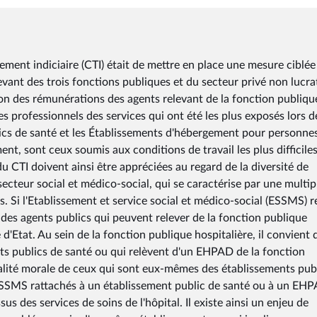
ement indiciaire (CTI) était de mettre en place une mesure ciblée
evant des trois fonctions publiques et du secteur privé non lucrat
ion des rémunérations des agents relevant de la fonction publiqu
es professionnels des services qui ont été les plus exposés lors d
ublics de santé et les Établissements d'hébergement pour personne
t, sont ceux soumis aux conditions de travail les plus difficiles
 du CTI doivent ainsi être appréciées au regard de la diversité de
ecteur social et médico-social, qui se caractérise par une multipl
s. Si l'Etablissement et service social et médico-social (ESSMS) r
 des agents publics qui peuvent relever de la fonction publique
e d'Etat. Au sein de la fonction publique hospitalière, il convient 
ts publics de santé ou qui relèvent d'un EHPAD de la fonction
alité morale de ceux qui sont eux-mêmes des établissements pub
s ESSMS rattachés à un établissement public de santé ou à un EH
ssus des services de soins de l'hôpital. Il existe ainsi un enjeu de