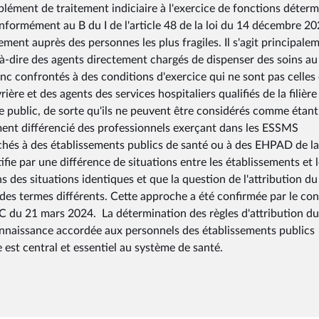
lément de traitement indiciaire à l'exercice de fonctions déter
onformément au B du I de l'article 48 de la loi du 14 décembre 20
ement auprès des personnes les plus fragiles. Il s'agit principale
-à-dire des agents directement chargés de dispenser des soins au
nc confrontés à des conditions d'exercice qui ne sont pas celles
ière et des agents des services hospitaliers qualifiés de la filière
le public, de sorte qu'ils ne peuvent être considérés comme étan
ement différencié des professionnels exerçant dans les ESSMS
achés à des établissements publics de santé ou à des EHPAD de la
tifie par une différence de situations entre les établissements et 
s des situations identiques et que la question de l'attribution du
es termes différents. Cette approche a été confirmée par le con
C du 21 mars 2024. La détermination des règles d'attribution du
nnaissance accordée aux personnels des établissements publics
est central et essentiel au système de santé.