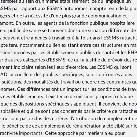
assemblés au sein d'un même établissement, ce qui implique un
 ESSMS par rapport aux ESSMS autonomes, compte tenu de la plu
agers et de la nécessité d'une plus grande communication et
 amont. En outre, les agents de la fonction publique hospitalière
nt public de santé se trouvent dans une situation différente de 
peuvent être amenés à travailler à la fois dans l'ESSMS rattaché
ompte tenu notamment du lien existant entre ces structures en ma
 missions menées par les établissements publics de santé et les E
 d'autres catégories d'ESSMS, ce qui a justifié de prévoir des rè
ement indiciaire selon les lieux d'exercice. Les ESSMS qui sont
AD, accueillent des publics spécifiques, sont confrontés à des
s sujétions, des modalités de travail ou encore des contraintes qu
nomes. Ces différences ont un impact sur les conditions de trava
s ces établissements. L'existence de missions propres à chaque
 que des dispositions spécifiques s'appliquent. Il convient de not
pitalière et qui ne sont pas concernés par le critère de rattach
 ne sont pas exclus des critères d'attribution du complément de
s, le bénéfice de ce complément de rémunération a été ciblé sur l
ttractivité importants. Cette approche par métiers a eu pour