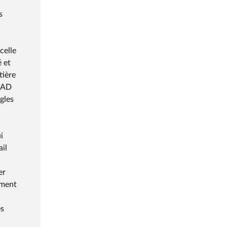
s
celle
 et
tière
HPAD
gles
i
il
er
ement
es