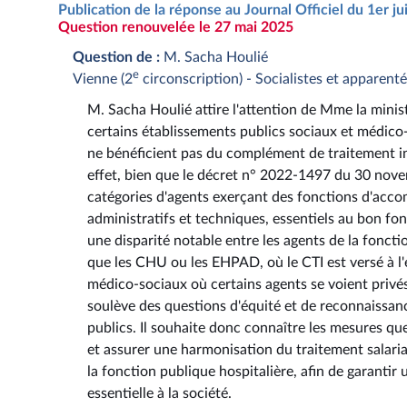
Publication de la réponse au Journal Officiel du 1er ju
Question renouvelée le 27 mai 2025
Question de :
M. Sacha Houlié
e
Vienne (2
circonscription) - Socialistes et apparent
M. Sacha Houlié attire l'attention de Mme la minist
certains établissements publics sociaux et médico
ne bénéficient pas du complément de traitement ind
effet, bien que le décret n° 2022-1497 du 30 nove
catégories d'agents exerçant des fonctions d'acco
administratifs et techniques, essentiels au bon fo
une disparité notable entre les agents de la foncti
que les CHU ou les EHPAD, où le CTI est versé à l
médico-sociaux où certains agents se voient privés 
soulève des questions d'équité et de reconnaissanc
publics. Il souhaite donc connaître les mesures qu
et assurer une harmonisation du traitement salaria
la fonction publique hospitalière, afin de garanti
essentielle à la société.