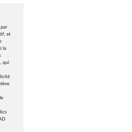
 par
if, et
e
e la
s
, qui
icité
elève
de
lics
PAD