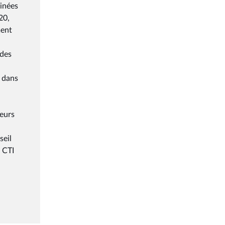
minées
20,
ment
 des
t dans
leurs
seil
 CTI