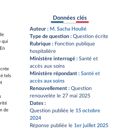
Données clés
Auteur :
M. Sacha Houlié
de
Type de question :
Question écrite
 qui
Rubrique :
Fonction publique
 En
hospitalière
Ministère interrogé :
Santé et
accès aux soins
 crée
Ministère répondant :
Santé et
é tels
accès aux soins
et
Renouvellement :
Question
renouvelée le 27 mai 2025
s
rité
Dates :
in de
Question publiée le
15 octobre
2024
Réponse publiée le
1er juillet 2025