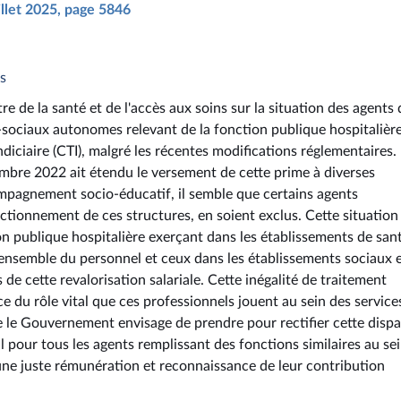
illet 2025, page 5846
és
re de la santé et de l'accès aux soins sur la situation des agents 
-sociaux autonomes relevant de la fonction publique hospitalière
iciaire (CTI), malgré les récentes modifications réglementaires.
mbre 2022 ait étendu le versement de cette prime à diverses
mpagnement socio-éducatif, il semble que certains agents
nctionnement de ces structures, en soient exclus. Cette situation
on publique hospitalière exerçant dans les établissements de sant
'ensemble du personnel et ceux dans les établissements sociaux 
de cette revalorisation salariale. Cette inégalité de traitement
e du rôle vital que ces professionnels jouent au sein des service
e le Gouvernement envisage de prendre pour rectifier cette dispa
l pour tous les agents remplissant des fonctions similaires au se
r une juste rémunération et reconnaissance de leur contribution