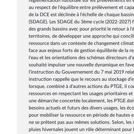
réglementation nationale sur les prélèvements en ea
au respect de l'équilibre entre prélèvement et cap
de la DCE est déclinée à l'échelle de chaque bass
(SDAGE). Les SDAGE du 3ème cycle (2022-2027) fond
des grands bassins avec pour priorité le retour à l'éq
territoires, de développer une approche qui concilie
ressource dans un contexte de changement climatiqu
face aux enjeux forts de gestion équilibrée de la r
l'eau et les orientations des schémas directeurs
souhaité impulser une nouvelle dynamique en faveu
l'instruction du Gouvernement du 7 mai 2019 relativ
instruction rappelle que le recours au stockage d'
lorsque, combiné à d'autres actions du PTGE, il cont
ressources en respectant les usages prioritaires e
une démarche concertée localement, les PTGE doiven
besoins actuels et futurs des divers usages, les é
pour mobiliser la ressource en période de hautes eau
ne se prêtent pas aux mêmes solutions. Selon, les s
pluies hivernales jouent un rôle déterminant pour 