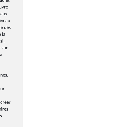
au et
uvre
Eaux
niveau
le des
 la
si,
 sur
 a
nnes,
sur
 créer
oires
es