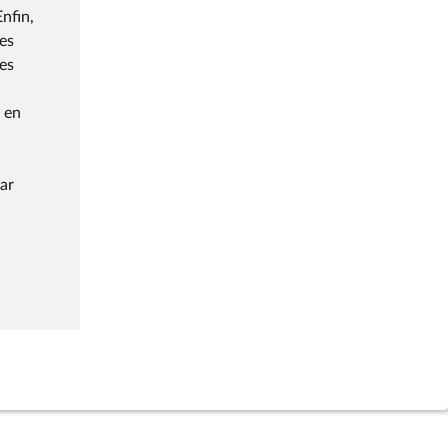
Enfin,
ues
ses
 en
par