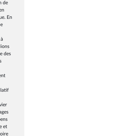
n de
 en
ue. En
de
 à
lions
ée des
s
ent
latif
vier
rages
éens
e et
oire