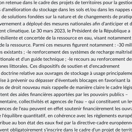
n retenue dans le cadre des projets de territoires pour la gestio
s d'amélioration du stockage dans les sols et/ou dans les nappes
de solutions fondées sur la nature et de changements de pratiq
vernement a déployé des mesures nationales afin d'anticiper et 
nt climatique. Le 30 mars 2023, le Président de la République a
ésiliente et concertée de la ressource en eau, visant notamment
é de la ressource. Parmi ces mesures figurent notamment : -30 mil
s existants ; -le renforcement des systèmes de recharge maîtris
nationale et d'un guide technique ; -le recours au renforcement de
es littorales. Ces dispositifs de soutien et d'encadrement
doctrine relative aux ouvrages de stockage à usage principalem
vise à prévenir ou dépasser d'éventuels blocages en favorisant la
 de droit nouveau mais rappelle de manière claire le cadre légis
outent des aides financières apportées par les pouvoirs publics –
mentaire, collectivités et agences de l'eau – qui constituent un le
gences de l'eau peuvent en effet soutenir financièrement les ouv
e l'équilibre quantitatif, en cohérence avec les règlements europ
ntribue au bon état des eaux fixé par la directive-cadre européenn
nt obligatoirement s'inscrire dans le cadre d'un projet de territ