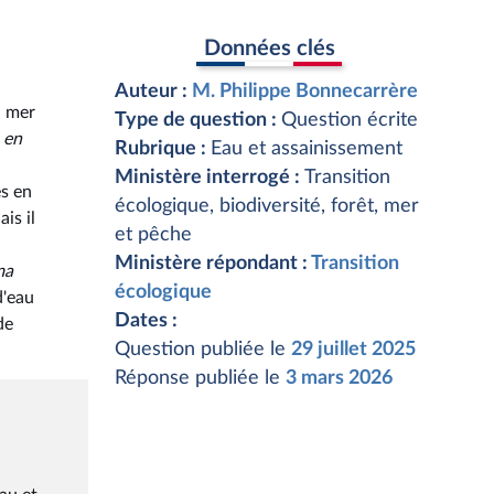
Données clés
Auteur :
M. Philippe Bonnecarrère
a mer
Type de question :
Question écrite
 en
Rubrique :
Eau et assainissement
Ministère interrogé :
Transition
es en
écologique, biodiversité, forêt, mer
is il
et pêche
Ministère répondant :
Transition
ma
écologique
d'eau
Dates :
de
Question publiée le
29 juillet 2025
Réponse publiée le
3 mars 2026