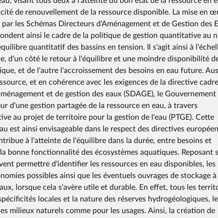
u, visant tous deux à l'atteinte du bon état de la ressource en e
acité de renouvellement de la ressource disponible. La mise en œ
in par les Schémas Directeurs d'Aménagement et de Gestion des 
ent ainsi le cadre de la politique de gestion quantitative au 
uilibre quantitatif des bassins en tension. Il s'agit ainsi à l'échel
, d'un côté le retour à l'équilibre et une moindre disponibilité de
e, et de l'autre l'accroissement des besoins en eau future. Aus
essource, et en cohérence avec les exigences de la directive cadre
 d'aménagement et de gestion des eaux (SDAGE), le Gouvernement
r d'une gestion partagée de la ressource en eau, à travers
e au projet de territoire pour la gestion de l'eau (PTGE). Cette
eau est ainsi envisageable dans le respect des directives europée
ribue à l'atteinte de l'équilibre dans la durée, entre besoins et
t la bonne fonctionnalité des écosystèmes aquatiques. Reposant 
t permettre d'identifier les ressources en eau disponibles, les
conomies possibles ainsi que les éventuels ouvrages de stockage à
x, lorsque cela s'avère utile et durable. En effet, tous les territ
pécificités locales et la nature des réserves hydrogéologiques, l
les milieux naturels comme pour les usages. Ainsi, la création de