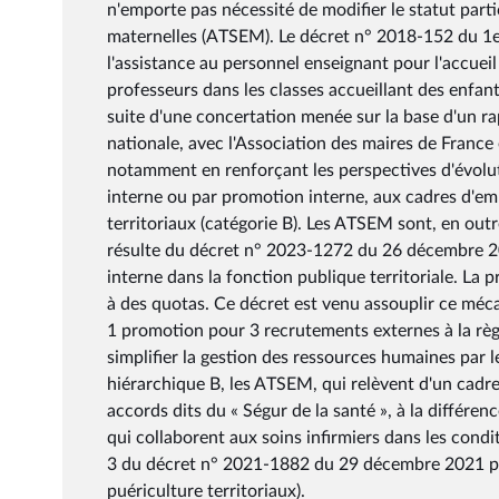
n'emporte pas nécessité de modifier le statut parti
maternelles (ATSEM). Le décret n° 2018-152 du 1
l'assistance au personnel enseignant pour l'accueil 
professeurs dans les classes accueillant des enfan
suite d'une concertation menée sur la base d'un ra
nationale, avec l'Association des maires de France
notamment en renforçant les perspectives d'évoluti
interne ou par promotion interne, aux cadres d'emp
territoriaux (catégorie B). Les ATSEM sont, en outre
résulte du décret n° 2023-1272 du 26 décembre 202
interne dans la fonction publique territoriale. La 
à des quotas. Ce décret est venu assouplir ce mé
1 promotion pour 3 recrutements externes à la règl
simplifier la gestion des ressources humaines par l
hiérarchique B, les ATSEM, qui relèvent d'un cadre 
accords dits du « Ségur de la santé », à la différen
qui collaborent aux soins infirmiers dans les condit
3 du décret n° 2021-1882 du 29 décembre 2021 port
puériculture territoriaux).