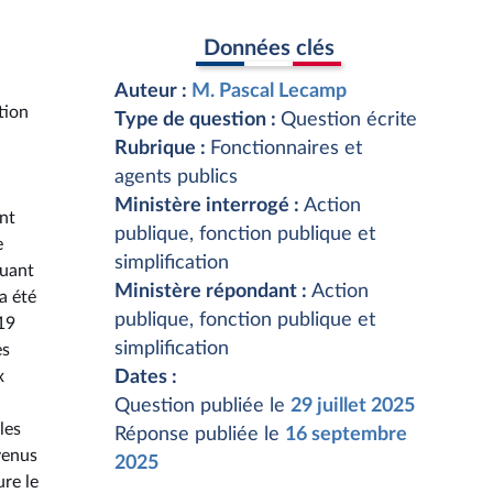
Données clés
Auteur :
M. Pascal Lecamp
tion
Type de question :
Question écrite
Rubrique :
Fonctionnaires et
agents publics
Ministère interrogé :
Action
ont
publique, fonction publique et
e
simplification
quant
Ministère répondant :
Action
a été
publique, fonction publique et
019
simplification
es
x
Dates :
Question publiée le
29 juillet 2025
les
Réponse publiée le
16 septembre
venus
2025
ure le