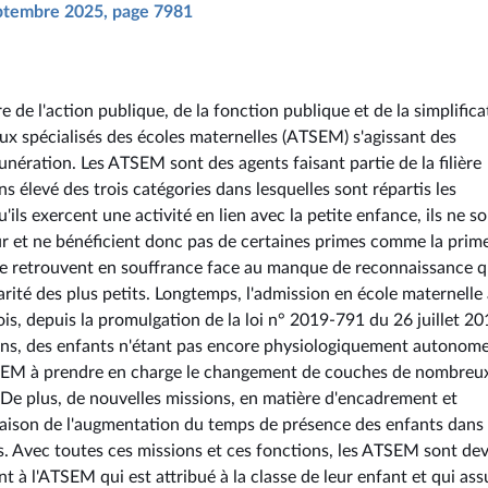
septembre 2025, page 7981
e de l'action publique, de la fonction publique et de la simplifica
iaux spécialisés des écoles maternelles (ATSEM) s'agissant des
unération. Les ATSEM sont des agents faisant partie de la filière
s élevé des trois catégories dans lesquelles sont répartis les
u'ils exercent une activité en lien avec la petite enfance, ils ne s
 et ne bénéficient donc pas de certaines primes comme la prim
 se retrouvent en souffrance face au manque de reconnaissance 
arité des plus petits. Longtemps, l'admission en école maternelle 
fois, depuis la promulgation de la loi n° 2019-791 du 26 juillet 2
3 ans, des enfants n'étant pas encore physiologiquement autonom
 ATSEM à prendre en charge le changement de couches de nombreu
. De plus, de nouvelles missions, en matière d'encadrement et
 raison de l'augmentation du temps de présence des enfants dans 
es. Avec toutes ces missions et ces fonctions, les ATSEM sont de
t à l'ATSEM qui est attribué à la classe de leur enfant et qui ass