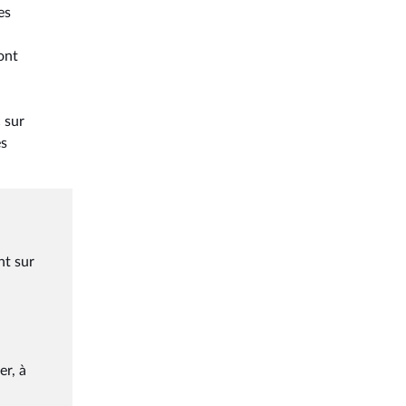
es
 ont
 sur
es
nt sur
a
er, à