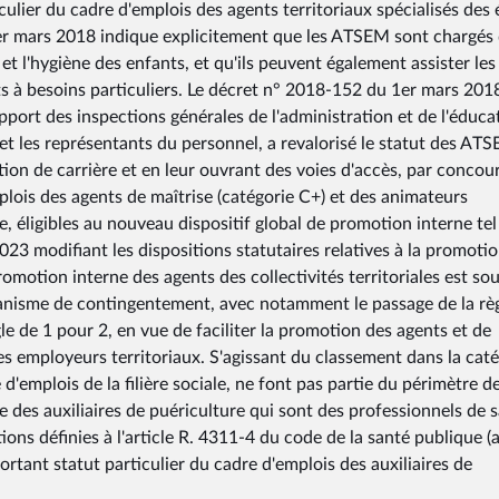
culier du cadre d'emplois des agents territoriaux spécialisés des 
er mars 2018 indique explicitement que les ATSEM sont chargés
et l'hygiène des enfants, et qu'ils peuvent également assister les
ts à besoins particuliers. Le décret n° 2018-152 du 1er mars 2018
pport des inspections générales de l'administration et de l'éduca
 et les représentants du personnel, a revalorisé le statut des AT
on de carrière et en leur ouvrant des voies d'accès, par concou
lois des agents de maîtrise (catégorie C+) et des animateurs
, éligibles au nouveau dispositif global de promotion interne tel 
3 modifiant les dispositions statutaires relatives à la promoti
promotion interne des agents des collectivités territoriales est so
canisme de contingentement, avec notamment le passage de la rè
e de 1 pour 2, en vue de faciliter la promotion des agents et de
es employeurs territoriaux. S'agissant du classement dans la cat
d'emplois de la filière sociale, ne font pas partie du périmètre d
ce des auxiliaires de puériculture qui sont des professionnels de 
ions définies à l'article R. 4311-4 du code de la santé publique (a
ant statut particulier du cadre d'emplois des auxiliaires de