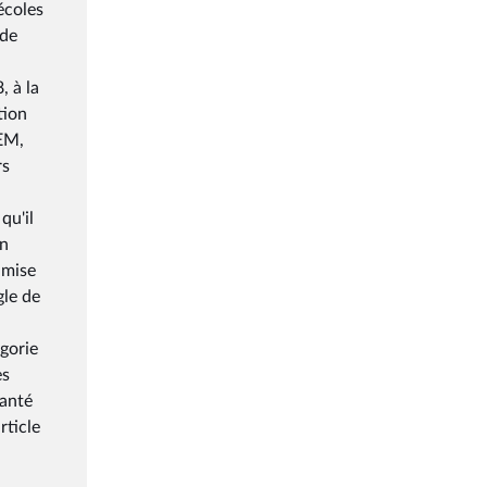
écoles
 de
, à la
tion
SEM,
rs
qu'il
on
umise
gle de
égorie
es
santé
rticle