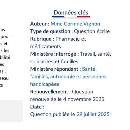
Données clés
Auteur :
Mme Corinne Vignon
les
Type de question :
Question écrite
 pour
Rubrique :
Pharmacie et
s et
médicaments
s les
Ministère interrogé :
Travail, santé,
bilité
solidarités et familles
es
Ministère répondant :
Santé,
si,
familles, autonomie et personnes
éseau
handicapées
ts
Renouvellement :
Question
renouvelée le 4 novembre 2025
Date :
Question publiée le
29 juillet 2025