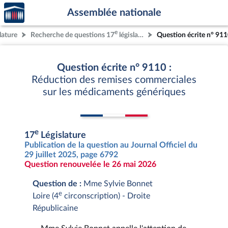
Accèder
Aller au contenu
Aller en bas de la page
Assemblée nationale
à la
page
e
lature
Recherche de questions 17
législature
Question écrite n° 91
d'accueil
Question écrite n° 9110 :
Réduction des remises commerciales
sur les médicaments génériques
e
17
Législature
Publication de la question au Journal Officiel du
29 juillet 2025, page 6792
Question renouvelée le 26 mai 2026
Question de :
Mme Sylvie Bonnet
e
Loire (4
circonscription) - Droite
Républicaine