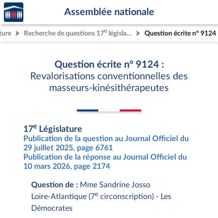
Accèder
Aller au contenu
Aller en bas de la page
Assemblée nationale
à la
page
e
ture
Recherche de questions 17
législature
Question écrite n° 9124
d'accueil
Question écrite n° 9124 :
Revalorisations conventionnelles des
masseurs-kinésithérapeutes
e
17
Législature
Publication de la question au Journal Officiel du
29 juillet 2025, page 6761
Publication de la réponse au Journal Officiel du
10 mars 2026, page 2174
Question de :
Mme Sandrine Josso
e
Loire-Atlantique (7
circonscription) - Les
Démocrates