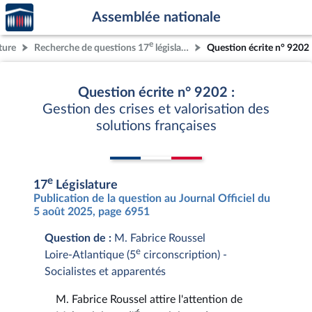
Accèder
Aller au contenu
Aller en bas de la page
Assemblée nationale
à la
page
e
ture
Recherche de questions 17
législature
Question écrite n° 9202
d'accueil
Question écrite n° 9202 :
Gestion des crises et valorisation des
solutions françaises
e
17
Législature
Publication de la question au Journal Officiel du
5 août 2025, page 6951
Question de :
M. Fabrice Roussel
e
Loire-Atlantique (5
circonscription) -
Socialistes et apparentés
M. Fabrice Roussel attire l'attention de