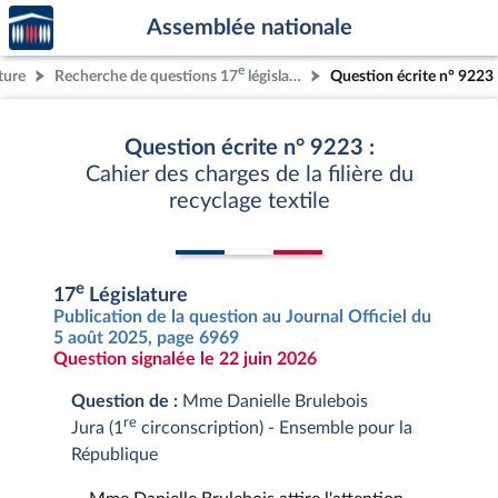
Accèder
Aller au contenu
Aller en bas de la page
Assemblée nationale
à la
page
e
ture
Recherche de questions 17
législature
Question écrite n° 9223
d'accueil
Question écrite n° 9223 :
Cahier des charges de la filière du
recyclage textile
e
17
Législature
Publication de la question au Journal Officiel du
5 août 2025, page 6969
Question signalée le 22 juin 2026
Question de :
Mme Danielle Brulebois
re
Jura (1
circonscription) - Ensemble pour la
République