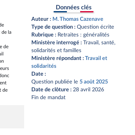
Données clés
Auteur :
M. Thomas Cazenave
de
Type de question :
Question écrite
 de la
Rubrique :
Retraites : généralités
Ministère interrogé :
Travail, santé,
e de
solidarités et familles
il
Ministère répondant :
Travail et
on
solidarités
leurs
Date :
 donc
Question publiée le
5 août 2025
ment
Date de clôture :
28 avril 2026
t de
Fin de mandat