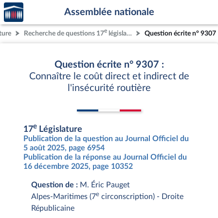
Accèder
Aller au contenu
Aller en bas de la page
Assemblée nationale
à la
page
e
ture
Recherche de questions 17
législature
Question écrite n° 9307
d'accueil
Question écrite n° 9307 :
Connaître le coût direct et indirect de
l'insécurité routière
e
17
Législature
Publication de la question au Journal Officiel du
5 août 2025, page 6954
Publication de la réponse au Journal Officiel du
16 décembre 2025, page 10352
Question de :
M. Éric Pauget
e
Alpes-Maritimes (7
circonscription) - Droite
Républicaine