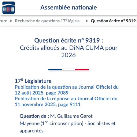
Accèder
Aller au contenu
Aller en bas de la page
Assemblée nationale
à la
page
e
ture
Recherche de questions 17
législature
Question écrite n° 9319
d'accueil
Question écrite n° 9319 :
Crédits alloués au DiNA CUMA pour
2026
e
17
Législature
Publication de la question au Journal Officiel du
12 août 2025, page 7089
Publication de la réponse au Journal Officiel du
11 novembre 2025, page 9111
Question de :
M. Guillaume Garot
re
Mayenne (1
circonscription) - Socialistes et
apparentés