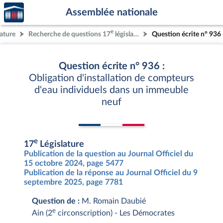
Accèder
Aller au contenu
Aller en bas de la page
Assemblée nationale
à la
page
e
lature
Recherche de questions 17
législature
Question écrite n° 936
d'accueil
Question écrite n° 936 :
Obligation d'installation de compteurs
d'eau individuels dans un immeuble
neuf
e
17
Législature
Publication de la question au Journal Officiel du
15 octobre 2024, page 5477
Publication de la réponse au Journal Officiel du 9
septembre 2025, page 7781
Question de :
M. Romain Daubié
e
Ain (2
circonscription) - Les Démocrates