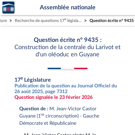
Accèder
Aller au contenu
Aller en bas de la page
Assemblée nationale
à la
page
e
ture
Recherche de questions 17
législature
Question écrite n° 9435
d'accueil
Question écrite n° 9435 :
Construction de la centrale du Larivot et
d'un oléoduc en Guyane
e
17
Législature
Publication de la question au Journal Officiel du
26 août 2025, page 7312
Question signalée le 23 février 2026
Question de :
M. Jean-Victor Castor
re
Guyane (1
circonscription) - Gauche
Démocrate et Républicaine