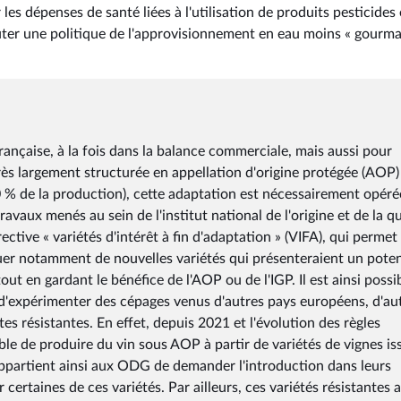
les dépenses de santé liées à l'utilisation de produits pesticides 
outer une politique de l'approvisionnement en eau moins « gourm
française, à la fois dans la balance commerciale, mais aussi pour
 très largement structurée en appellation d'origine protégée (AOP)
0 % de la production), cette adaptation est nécessairement opéré
ravaux menés au sein de l'institut national de l'origine et de la qu
ctive « variétés d'intérêt à fin d'adaptation » (VIFA), qui permet
er notamment de nouvelles variétés qui présenteraient un poten
ut en gardant le bénéfice de l'AOP ou de l'IGP. Il est ainsi possi
 d'expérimenter des cépages venus d'autres pays européens, d'au
tes résistantes. En effet, depuis 2021 et l'évolution des règles
le de produire du vin sous AOP à partir de variétés de vignes is
l appartient ainsi aux ODG de demander l'introduction dans leurs
 certaines de ces variétés. Par ailleurs, ces variétés résistantes 