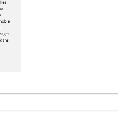
lles
ne
s
gnoble
a
épages
 dans