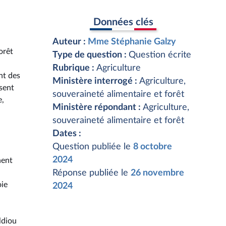
Données clés
Auteur :
Mme Stéphanie Galzy
orêt
Type de question :
Question écrite
Rubrique :
Agriculture
nt des
Ministère interrogé :
Agriculture,
sent
souveraineté alimentaire et forêt
e,
Ministère répondant :
Agriculture,
souveraineté alimentaire et forêt
Dates :
Question publiée le
8 octobre
2024
nent
Réponse publiée le
26 novembre
oie
2024
ldiou