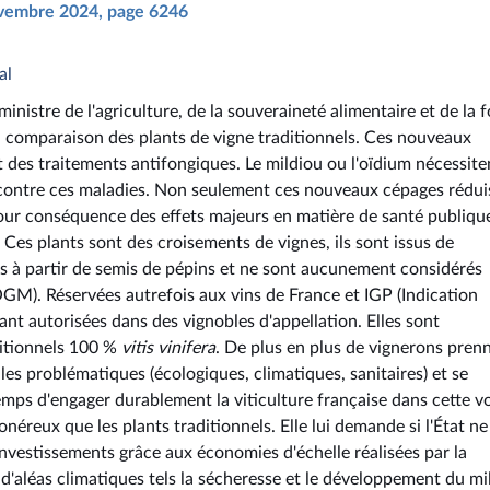
novembre 2024, page 6246
al
nistre de l'agriculture, de la souveraineté alimentaire et de la f
 en comparaison des plants de vigne traditionnels. Ces nouveaux
t des traitements antifongiques. Le mildiou ou l'oïdium nécessite
t contre ces maladies. Non seulement ces nouveaux cépages rédui
pour conséquence des effets majeurs en matière de santé publiqu
Ces plants sont des croisements de vignes, ils sont issus de
és à partir de semis de pépins et ne sont aucunement considérés
). Réservées autrefois aux vins de France et IGP (Indication
nt autorisées dans des vignobles d'appellation. Elles sont
ditionnels 100 %
vitis vinifera
. De plus en plus de vignerons pren
les problématiques (écologiques, climatiques, sanitaires) et se
temps d'engager durablement la viticulture française dans cette v
néreux que les plants traditionnels. Elle lui demande si l'État ne
nvestissements grâce aux économies d'échelle réalisées par la
 d'aléas climatiques tels la sécheresse et le développement du mi