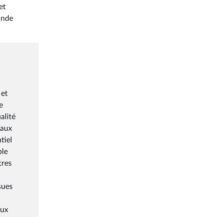
et
ande
 et
e
alité
 aux
tiel
ble
tres
sues
aux