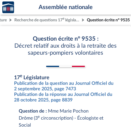
Accèder
Aller au contenu
Aller en bas de la page
Assemblée nationale
à la
page
e
ture
Recherche de questions 17
législature
Question écrite n° 9535
d'accueil
Question écrite n° 9535 :
Décret relatif aux droits à la retraite des
sapeurs-pompiers volontaires
e
17
Législature
Publication de la question au Journal Officiel du
2 septembre 2025, page 7473
Publication de la réponse au Journal Officiel du
28 octobre 2025, page 8839
Question de :
Mme Marie Pochon
e
Drôme (3
circonscription) - Écologiste et
Social