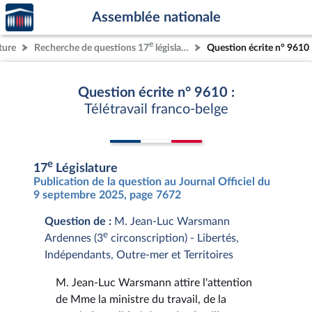
Accèder
Aller au contenu
Aller en bas de la page
Assemblée nationale
à la
page
e
ture
Recherche de questions 17
législature
Question écrite n° 9610
d'accueil
Question écrite n° 9610 :
Télétravail franco-belge
e
17
Législature
Publication de la question au Journal Officiel du
9 septembre 2025, page 7672
Question de :
M. Jean-Luc Warsmann
e
Ardennes (3
circonscription) - Libertés,
Indépendants, Outre-mer et Territoires
M. Jean-Luc Warsmann attire l'attention
de Mme la ministre du travail, de la